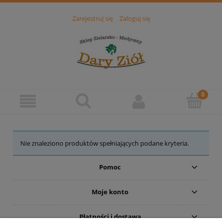
Zarejestruj się
Zaloguj się
Nie znaleziono produktów spełniających podane kryteria.
Pomoc
Moje konto
Płatności i dostawa