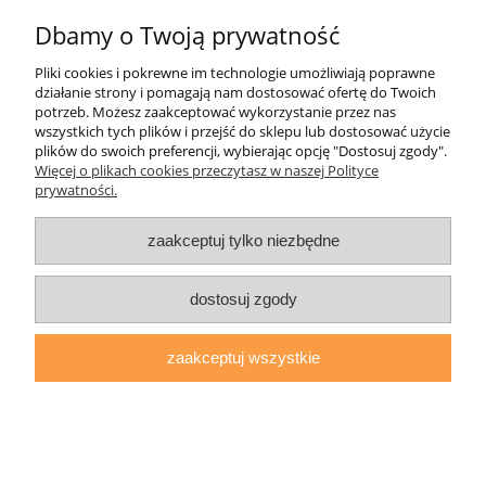
Dbamy o Twoją prywatność
Informacje
Pliki cookies i pokrewne im technologie umożliwiają poprawne
działanie strony i pomagają nam dostosować ofertę do Twoich
O nas
potrzeb. Możesz zaakceptować wykorzystanie przez nas
wszystkich tych plików i przejść do sklepu lub dostosować użycie
plików do swoich preferencji, wybierając opcję "Dostosuj zgody".
daryziol.pl
|
ul. Grodzka Nr 23, 67-200 Głogów | woj. dolnośląskie
Więcej o plikach cookies przeczytasz w naszej Polityce
| tel.: 513093168 | email:
sklep@daryziol.pl
| NIP: 6921579498 |
prywatności.
REGON: 382608731
pokaż pełną wersję strony
zaakceptuj tylko niezbędne
Sklep internetowy Shoper.pl
dostosuj zgody
zaakceptuj wszystkie