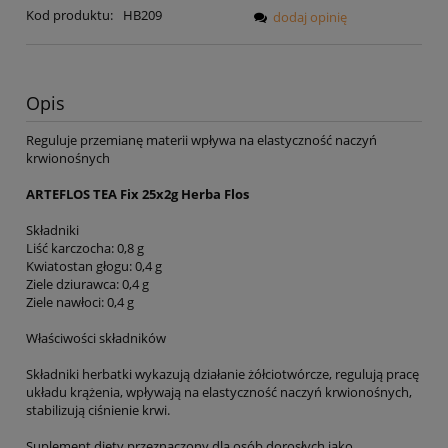
Kod produktu:
HB209
dodaj opinię
Opis
Reguluje przemianę materii wpływa na elastyczność naczyń
krwionośnych
ARTEFLOS TEA Fix 25x2g Herba Flos
Składniki
Liść karczocha: 0,8 g
Kwiatostan głogu: 0,4 g
Ziele dziurawca: 0,4 g
Ziele nawłoci: 0,4 g
Właściwości składników
Składniki herbatki wykazują działanie żółciotwórcze, regulują pracę
układu krążenia, wpływają na elastyczność naczyń krwionośnych,
stabilizują ciśnienie krwi.
Suplement diety przeznaczony dla osób dorosłych jako