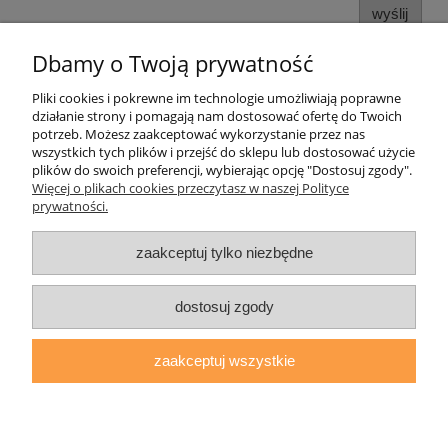
wyślij
Dbamy o Twoją prywatność
Pliki cookies i pokrewne im technologie umożliwiają poprawne
Pomoc
działanie strony i pomagają nam dostosować ofertę do Twoich
potrzeb. Możesz zaakceptować wykorzystanie przez nas
wszystkich tych plików i przejść do sklepu lub dostosować użycie
Moje konto
plików do swoich preferencji, wybierając opcję "Dostosuj zgody".
Więcej o plikach cookies przeczytasz w naszej Polityce
prywatności.
Płatności i dostawa
zaakceptuj tylko niezbędne
Informacje
O nas
dostosuj zgody
zaakceptuj wszystkie
daryziol.pl
|
ul. Grodzka Nr 23, 67-200 Głogów | woj. dolnośląskie
| tel.: 513093168 | email:
sklep@daryziol.pl
| NIP: 6921579498 |
REGON: 382608731
pokaż pełną wersję strony