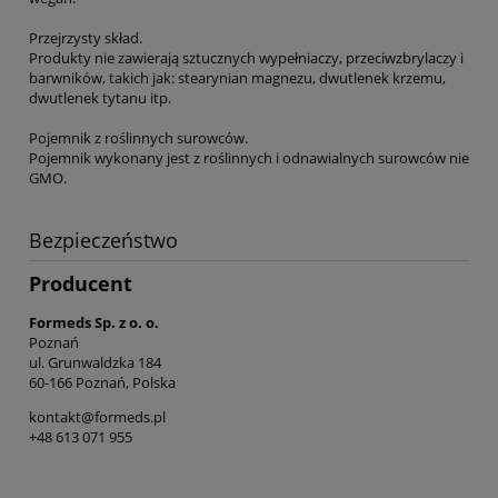
Przejrzysty skład.
Produkty nie zawierają sztucznych wypełniaczy, przeciwzbrylaczy i
barwników, takich jak: stearynian magnezu, dwutlenek krzemu,
dwutlenek tytanu itp.
Pojemnik z roślinnych surowców.
Pojemnik wykonany jest z roślinnych i odnawialnych surowców nie
GMO.
Bezpieczeństwo
Producent
Formeds Sp. z o. o.
Poznań
ul. Grunwaldzka 184
60-166 Poznań, Polska
kontakt@formeds.pl
+48 613 071 955