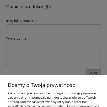
Opinie o produkcie (0)
Imię lub pseudonim:
Twoja opinia:
wyślij
Dbamy o Twoją prywatność
Pliki cookies i pokrewne im technologie umożliwiają poprawne
Pomoc
działanie strony i pomagają nam dostosować ofertę do Twoich
potrzeb. Możesz zaakceptować wykorzystanie przez nas
wszystkich tych plików i przejść do sklepu lub dostosować użycie