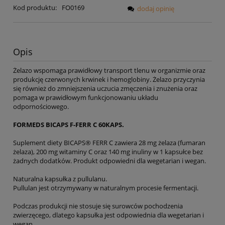
Kod produktu:
FO0169
dodaj opinię
Opis
Żelazo wspomaga prawidłowy transport tlenu w organizmie oraz
produkcję czerwonych krwinek i hemoglobiny. Żelazo przyczynia
się również do zmniejszenia uczucia zmęczenia i znużenia oraz
pomaga w prawidłowym funkcjonowaniu układu
odpornościowego.
FORMEDS BICAPS F-FERR C 60KAPS.
Suplement diety BICAPS® FERR C zawiera 28 mg żelaza (fumaran
żelaza), 200 mg witaminy C oraz 140 mg inuliny w 1 kapsułce bez
żadnych dodatków. Produkt odpowiedni dla wegetarian i wegan.
Naturalna kapsułka z pullulanu.
Pullulan jest otrzymywany w naturalnym procesie fermentacji.
Podczas produkcji nie stosuje się surowców pochodzenia
zwierzęcego, dlatego kapsułka jest odpowiednia dla wegetarian i
wegan.