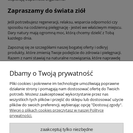
Zapraszamy do świata ziół
Jeśli potrzebujesz regeneracji, relaksu, wsparcia odporności czy
sposobu na codzienną pielęgnację - jesteś we właściwym miejscu.
Dary natury mają ogromną moc, którą chcemy dzielić z Tobą
każdego dnia.
Zapoznaj się ze szczegółami naszej bogatej oferty i odkryj
produkty, które zmienią Twoje podejście do zdrowia i pielęgnacji.
Razem z nami stawiaj na naturalne rozwiązania, które naprawdę
działają. Wybierz życie w harmonii z naturą, a Twoje ciało i umysł Ci
za to podziękują!
Dbamy o Twoją prywatność
Pliki cookies i pokrewne im technologie umożliwiają poprawne
Pomoc
działanie strony i pomagają nam dostosować ofertę do Twoich
potrzeb. Możesz zaakceptować wykorzystanie przez nas
wszystkich tych plików i przejść do sklepu lub dostosować użycie
Moje konto
plików do swoich preferencji, wybierając opcję "Dostosuj zgody".
Więcej o plikach cookies przeczytasz w naszej Polityce
prywatności.
Płatności i dostawa
zaakceptuj tylko niezbędne
Informacje