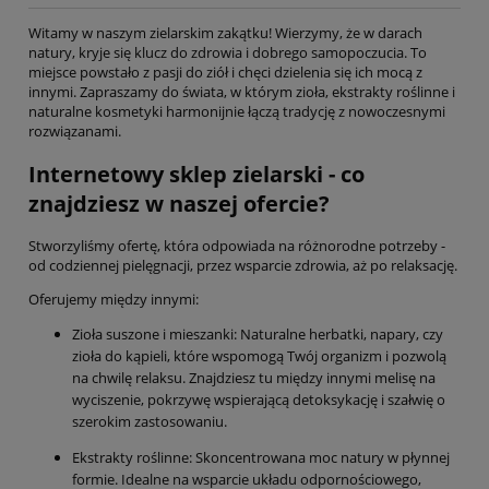
Witamy w naszym zielarskim zakątku! Wierzymy, że w darach
natury, kryje się klucz do zdrowia i dobrego samopoczucia. To
miejsce powstało z pasji do ziół i chęci dzielenia się ich mocą z
innymi. Zapraszamy do świata, w którym zioła, ekstrakty roślinne i
naturalne kosmetyki harmonijnie łączą tradycję z nowoczesnymi
rozwiązanami.
Internetowy sklep zielarski - co
znajdziesz w naszej ofercie?
Stworzyliśmy ofertę, która odpowiada na różnorodne potrzeby -
od codziennej pielęgnacji, przez wsparcie zdrowia, aż po relaksację.
Oferujemy między innymi:
Zioła suszone i mieszanki: Naturalne herbatki, napary, czy
zioła do kąpieli, które wspomogą Twój organizm i pozwolą
na chwilę relaksu. Znajdziesz tu między innymi melisę na
wyciszenie, pokrzywę wspierającą detoksykację i szałwię o
szerokim zastosowaniu.
Ekstrakty roślinne: Skoncentrowana moc natury w płynnej
formie. Idealne na wsparcie układu odpornościowego,