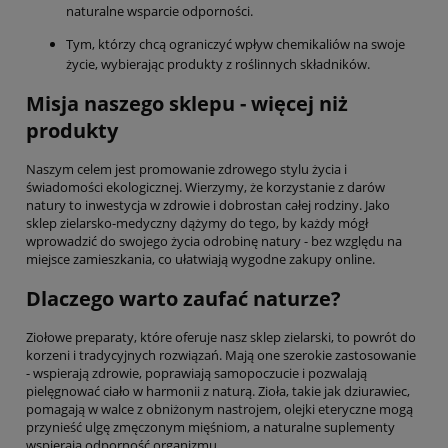
naturalne wsparcie odporności.
Tym, którzy chcą ograniczyć wpływ chemikaliów na swoje
życie, wybierając produkty z roślinnych składników.
Misja naszego sklepu - więcej niż
produkty
Naszym celem jest promowanie zdrowego stylu życia i
świadomości ekologicznej. Wierzymy, że korzystanie z darów
natury to inwestycja w zdrowie i dobrostan całej rodziny. Jako
sklep zielarsko-medyczny dążymy do tego, by każdy mógł
wprowadzić do swojego życia odrobinę natury - bez względu na
miejsce zamieszkania, co ułatwiają wygodne zakupy online.
Dlaczego warto zaufać naturze?
Ziołowe preparaty, które oferuje nasz sklep zielarski, to powrót do
korzeni i tradycyjnych rozwiązań. Mają one szerokie zastosowanie
- wspierają zdrowie, poprawiają samopoczucie i pozwalają
pielęgnować ciało w harmonii z naturą. Zioła, takie jak dziurawiec,
pomagają w walce z obniżonym nastrojem, olejki eteryczne mogą
przynieść ulgę zmęczonym mięśniom, a naturalne suplementy
wspierają odporność organizmu.