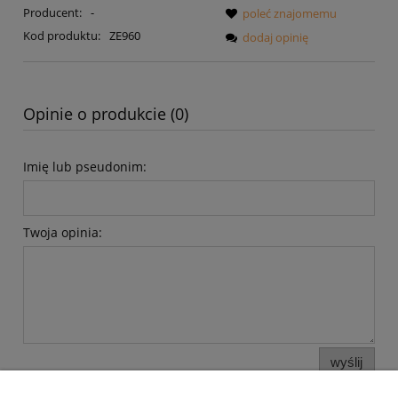
Producent:
-
poleć znajomemu
Kod produktu:
ZE960
dodaj opinię
Opinie o produkcie (0)
Imię lub pseudonim:
Twoja opinia:
wyślij