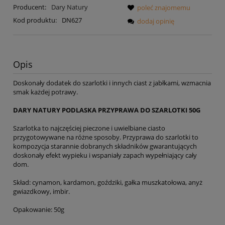
Producent:
Dary Natury
poleć znajomemu
Kod produktu:
DN627
dodaj opinię
Opis
Doskonały dodatek do szarlotki i innych ciast z jabłkami, wzmacnia
smak każdej potrawy.
DARY NATURY PODLASKA PRZYPRAWA DO SZARLOTKI 50G
Szarlotka to najczęściej pieczone i uwielbiane ciasto
przygotowywane na różne sposoby. Przyprawa do szarlotki to
kompozycja starannie dobranych składników gwarantujących
doskonały efekt wypieku i wspaniały zapach wypełniający cały
dom.
Skład: cynamon, kardamon, goździki, gałka muszkatołowa, anyż
gwiazdkowy, imbir.
Opakowanie: 50g