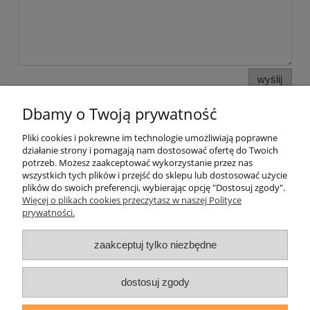
wyślij
Dbamy o Twoją prywatność
Pliki cookies i pokrewne im technologie umożliwiają poprawne
Pomoc
działanie strony i pomagają nam dostosować ofertę do Twoich
potrzeb. Możesz zaakceptować wykorzystanie przez nas
wszystkich tych plików i przejść do sklepu lub dostosować użycie
Moje konto
plików do swoich preferencji, wybierając opcję "Dostosuj zgody".
Więcej o plikach cookies przeczytasz w naszej Polityce
prywatności.
Płatności i dostawa
zaakceptuj tylko niezbędne
Informacje
O nas
dostosuj zgody