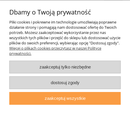
Dbamy o Twoją prywatność
Pliki cookies i pokrewne im technologie umożliwiają poprawne
Pomoc
działanie strony i pomagają nam dostosować ofertę do Twoich
potrzeb. Możesz zaakceptować wykorzystanie przez nas
wszystkich tych plików i przejść do sklepu lub dostosować użycie
Moje konto
plików do swoich preferencji, wybierając opcję "Dostosuj zgody".
Więcej o plikach cookies przeczytasz w naszej Polityce
prywatności.
Płatności i dostawa
zaakceptuj tylko niezbędne
Informacje
O nas
dostosuj zgody
zaakceptuj wszystkie
daryziol.pl
|
ul. Grodzka Nr 23, 67-200 Głogów | woj. dolnośląskie
| tel.: 513093168 | email:
sklep@daryziol.pl
| NIP: 6921579498 |
REGON: 382608731
pokaż pełną wersję strony
Sklep internetowy Shoper.pl