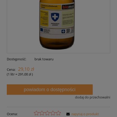
Dostępność:
brak towaru
29,10 zł
Cena:
(1
litr
=
291,00 zł
)
powiadom o dostępności
dodaj do przechowalni
Ocena:
zapytaj o produkt