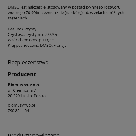
DMSO jest najczęściej stosowany w postaci płynnego roztworu
wodnego 70-90% - zewnętrznie (na skórę) lub w żelach o różnych
stężeniach.
Gatunek: czysty
Czystość: czysty min. 99,9%
Wzór chemiczny: (CH3)2SO
Kraj pochodzenia DMSO: Francja
Bezpieczeństwo
Producent
Biomus sp. z o.o.
ul. Chemiczna 7
20-329 Lublin, Polska
biomus@wp.pl
790 854 454
Produkty powiązane