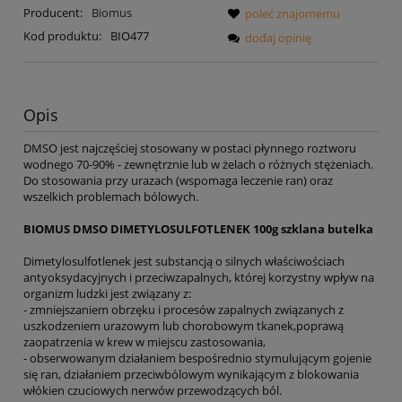
Producent:
Biomus
poleć znajomemu
Kod produktu:
BIO477
dodaj opinię
Opis
DMSO jest najczęściej stosowany w postaci płynnego roztworu
wodnego 70-90% - zewnętrznie lub w żelach o różnych stężeniach.
Do stosowania przy urazach (wspomaga leczenie ran) oraz
wszelkich problemach bólowych.
BIOMUS DMSO DIMETYLOSULFOTLENEK 100g szklana butelka
Dimetylosulfotlenek jest substancją o silnych właściwościach
antyoksydacyjnych i przeciwzapalnych, której korzystny wpływ na
organizm ludzki jest związany z:
- zmniejszaniem obrzęku i procesów zapalnych związanych z
uszkodzeniem urazowym lub chorobowym tkanek,poprawą
zaopatrzenia w krew w miejscu zastosowania,
- obserwowanym działaniem bespośrednio stymulującym gojenie
się ran, działaniem przeciwbólowym wynikającym z blokowania
włókien czuciowych nerwów przewodzących ból.