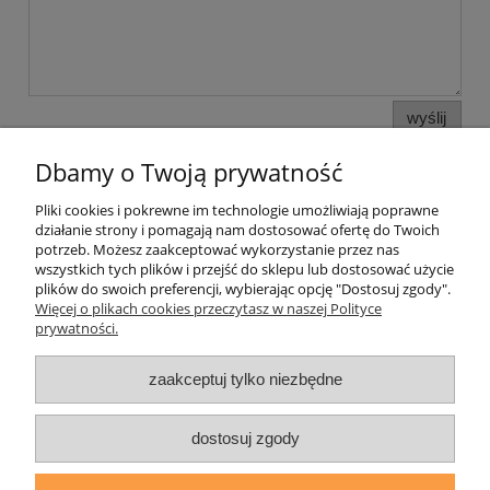
wyślij
Dbamy o Twoją prywatność
Pliki cookies i pokrewne im technologie umożliwiają poprawne
Pomoc
działanie strony i pomagają nam dostosować ofertę do Twoich
potrzeb. Możesz zaakceptować wykorzystanie przez nas
wszystkich tych plików i przejść do sklepu lub dostosować użycie
Moje konto
plików do swoich preferencji, wybierając opcję "Dostosuj zgody".
Więcej o plikach cookies przeczytasz w naszej Polityce
prywatności.
Płatności i dostawa
zaakceptuj tylko niezbędne
Informacje
O nas
dostosuj zgody