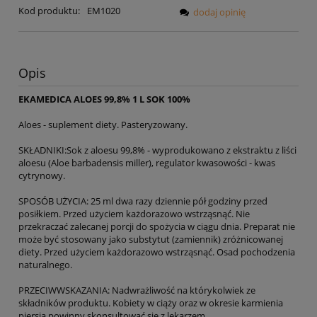
Kod produktu:
EM1020
dodaj opinię
Opis
EKAMEDICA ALOES 99,8% 1 L SOK 100%
Aloes - suplement diety. Pasteryzowany.
SKŁADNIKI:Sok z aloesu 99,8% - wyprodukowano z ekstraktu z liści
aloesu (Aloe barbadensis miller), regulator kwasowości - kwas
cytrynowy.
SPOSÓB UŻYCIA: 25 ml dwa razy dziennie pół godziny przed
posiłkiem. Przed użyciem każdorazowo wstrząsnąć. Nie
przekraczać zalecanej porcji do spożycia w ciągu dnia. Preparat nie
może być stosowany jako substytut (zamiennik) zróżnicowanej
diety. Przed użyciem każdorazowo wstrząsnąć. Osad pochodzenia
naturalnego.
PRZECIWWSKAZANIA: Nadwrażliwość na którykolwiek ze
składników produktu. Kobiety w ciąży oraz w okresie karmienia
piersią powinny skonsultować się z lekarzem.