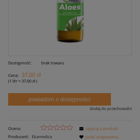
Dostępność:
brak towaru
37,00 zł
Cena:
(1
litr
=
37,00 zł
)
powiadom o dostępności
dodaj do przechowalni
Ocena:
zapytaj o produkt
Producent:
Ekamedica
poleć znajomemu