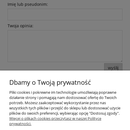
Imię lub pseudonim:
Twoja opinia:
wyślij
Dbamy o Twoją prywatność
Pliki cookies i pokrewne im technologie umożliwiają poprawne
Pomoc
działanie strony i pomagają nam dostosować ofertę do Twoich
potrzeb. Możesz zaakceptować wykorzystanie przez nas
wszystkich tych plików i przejść do sklepu lub dostosować użycie
Moje konto
plików do swoich preferencji, wybierając opcję "Dostosuj zgody".
Więcej o plikach cookies przeczytasz w naszej Polityce
prywatności.
Płatności i dostawa