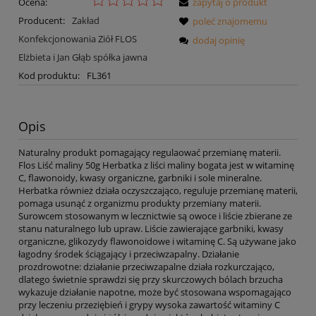
Ocena:
zapytaj o produkt
Producent:
Zakład
poleć znajomemu
Konfekcjonowania Ziół FLOS
dodaj opinię
Elżbieta i Jan Głąb spółka jawna
Kod produktu:
FL361
Opis
Naturalny produkt pomagający regulaować przemianę materii.
Flos Liść maliny 50g Herbatka z liści maliny bogata jest w witaminę
C, flawonoidy, kwasy organiczne, garbniki i sole mineralne.
Herbatka również działa oczyszczająco, reguluje przemianę materii,
pomaga usunąć z organizmu produkty przemiany materii.
Surowcem stosowanym w lecznictwie są owoce i liście zbierane ze
stanu naturalnego lub upraw. Liście zawierające garbniki, kwasy
organiczne, glikozydy flawonoidowe i witaminę C. Są używane jako
łagodny środek ściągający i przeciwzapalny. Działanie
prozdrowotne: działanie przeciwzapalne działa rozkurczająco,
dlatego świetnie sprawdzi się przy skurczowych bólach brzucha
wykazuje działanie napotne, może być stosowana wspomagająco
przy leczeniu przeziębień i grypy wysoka zawartość witaminy C