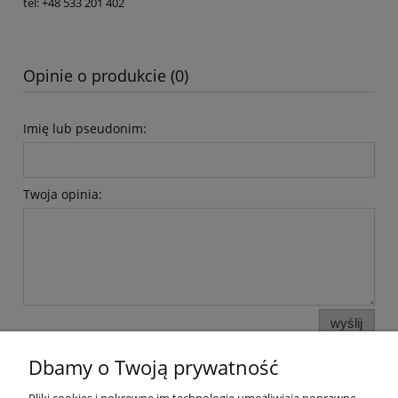
tel: +48 533 201 402
Opinie o produkcie (0)
Imię lub pseudonim:
Twoja opinia:
wyślij
Dbamy o Twoją prywatność