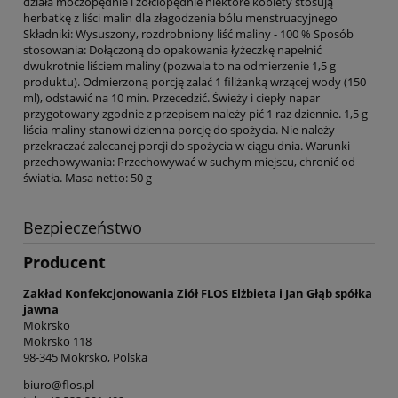
działa moczopędnie i żółciopędnie niektóre kobiety stosują
herbatkę z liści malin dla złagodzenia bólu menstruacyjnego
Składniki: Wysuszony, rozdrobniony liść maliny - 100 % Sposób
stosowania: Dołączoną do opakowania łyżeczkę napełnić
dwukrotnie liściem maliny (pozwala to na odmierzenie 1,5 g
produktu). Odmierzoną porcję zalać 1 filiżanką wrzącej wody (150
ml), odstawić na 10 min. Przecedzić. Świeży i ciepły napar
przygotowany zgodnie z przepisem należy pić 1 raz dziennie. 1,5 g
liścia maliny stanowi dzienna porcję do spożycia. Nie należy
przekraczać zalecanej porcji do spożycia w ciągu dnia. Warunki
przechowywania: Przechowywać w suchym miejscu, chronić od
światła. Masa netto: 50 g
Bezpieczeństwo
Producent
Zakład Konfekcjonowania Ziół FLOS Elżbieta i Jan Głąb spółka
jawna
Mokrsko
Mokrsko 118
98-345 Mokrsko, Polska
biuro@flos.pl