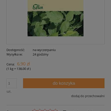
Dostępność:
na wyczerpaniu
Wysyłka w:
24 godziny
6,90 zł
Cena:
(1
kg
=
138,00 zł
)
do koszyka
szt.
dodaj do przechowalni