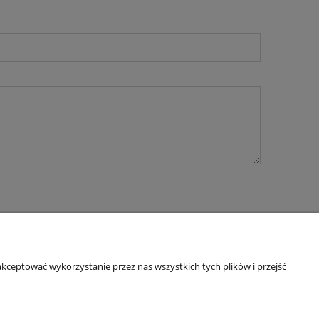
kceptować wykorzystanie przez nas wszystkich tych plików i przejść
O nas
ści
Kontakt
y ziół
Linki