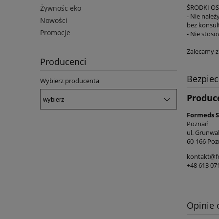
ŚRODKI O
Żywnośc eko
- Nie należ
Nowości
bez konsult
Promocje
- Nie stos
Zalecamy z
Producenci
Bezpie
Wybierz producenta
Produc
Formeds Sp
Poznań
ul. Grunwa
60-166 Poz
kontakt@f
+48 613 07
Opinie 