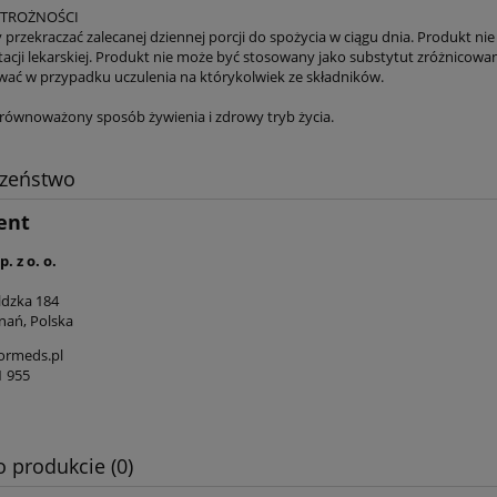
STROŻNOŚCI
y przekraczać zalecanej dziennej porcji do spożycia w ciągu dnia. Produkt ni
acji lekarskiej. Produkt nie może być stosowany jako substytut zróżnicowan
ować w przypadku uczulenia na którykolwiek ze składników.
równoważony sposób żywienia i zdrowy tryb życia.
czeństwo
ent
. z o. o.
ldzka 184
nań, Polska
ormeds.pl
1 955
o produkcie (0)