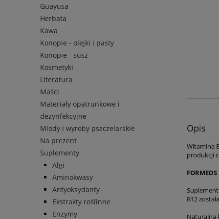
Guayusa
Herbata
Kawa
Konopie - olejki i pasty
Konopie - susz
Kosmetyki
Literatura
Maści
Materiały opatrunkowe i
dezynfekcyjne
Opis
Miody i wyroby pszczelarskie
Na prezent
Witamina 
Suplementy
produkcji 
Algi
FORMEDS B
Aminokwasy
Antyoksydanty
Suplement 
B12 został
Ekstrakty roślinne
Enzymy
Naturalna 