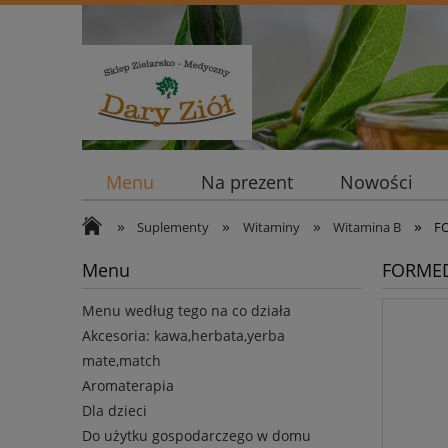
Menu
Na prezent
Nowości
»
»
»
»
Suplementy
Witaminy
Witamina B
F
Menu
FORMED
Menu według tego na co działa
Akcesoria: kawa,herbata,yerba
mate,match
Aromaterapia
Dla dzieci
Do użytku gospodarczego w domu