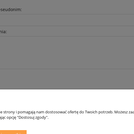
pseudonim:
nia:
nie strony i pomagają nam dostosować ofertę do Twoich potrzeb. Możesz zaa
Płatności i dostawa
Informacje
jąc opcję "Dostosuj zgody".
Formy płatności
Polityka prywatno
Czas i koszty dostawy
Jak kupować? - Dar