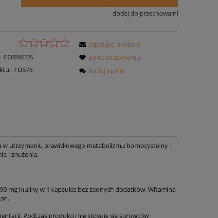
dodaj do przechowalni
zapytaj o produkt
:
FORMEDS
poleć znajomemu
ktu:
FO575
dodaj opinię
 w utrzymaniu prawidłowego metabolizmu homocysteiny i
ia i znużenia.
90 mg inuliny w 1 kapsułce bez żadnych dodatków. Witamina
gan.
entacji. Podczas produkcji nie stosuje się surowców