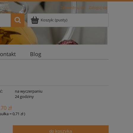
Zarejestruj się
Zaloguj się
Koszyk:
(pusty)
ontakt
Blog
ć:
na wyczerpaniu
:
24 godziny
,70 zł
psułka
=
0,71 zł
)
do koszyka
.