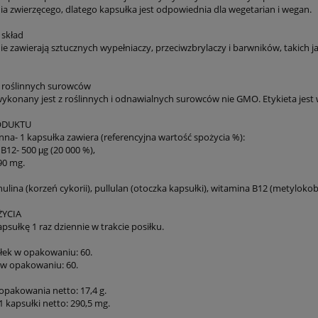
a zwierzęcego, dlatego kapsułka jest odpowiednia dla wegetarian i wegan.
 skład
ie zawierają sztucznych wypełniaczy, przeciwzbrylaczy i barwników, takich
 roślinnych surowców
ykonany jest z roślinnych i odnawialnych surowców nie GMO. Etykieta jest
ODUKTU
nna- 1 kapsułka zawiera (referencyjna wartość spożycia %):
B12- 500 μg (20 000 %),
290 mg.
inulina (korzeń cykorii), pullulan (otoczka kapsułki), witamina B12 (metyloko
ŻYCIA
psułkę 1 raz dziennie w trakcie posiłku.
ułek w opakowaniu: 60.
i w opakowaniu: 60.
opakowania netto: 17,4 g.
 kapsułki netto: 290,5 mg.