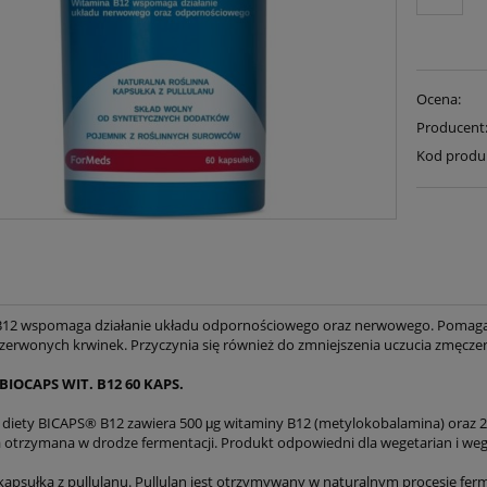
Ocena:
Producent
Kod produ
B12 wspomaga działanie układu odpornościowego oraz nerwowego. Pomaga
czerwonych krwinek. Przyczynia się również do zmniejszenia uczucia zmęczen
IOCAPS WIT. B12 60 KAPS.
diety BICAPS® B12 zawiera 500 μg witaminy B12 (metylokobalamina) oraz 2
a otrzymana w drodze fermentacji. Produkt odpowiedni dla wegetarian i we
kapsułka z pullulanu. Pullulan jest otrzymywany w naturalnym procesie ferm