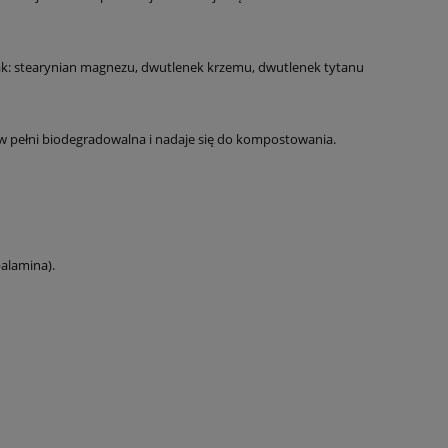
 jak: stearynian magnezu, dwutlenek krzemu, dwutlenek tytanu
 w pełni biodegradowalna i nadaje się do kompostowania.
balamina).