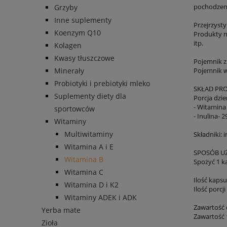
pochodzeni
Grzyby
Inne suplementy
Przejrzysty
Koenzym Q10
Produkty n
itp.
Kolagen
Kwasy tłuszczowe
Pojemnik z
Minerały
Pojemnik w
Probiotyki i prebiotyki mleko
SKŁAD PR
Suplementy diety dla
Porcja dzie
- Witamina 
sportowców
- Inulina- 
Witaminy
Multiwitaminy
Składniki: 
Witamina A i E
SPOSÓB U
Witamina B
Spożyć 1 ka
Witamina C
Ilość kaps
Witamina D i K2
Ilość porcj
Witaminy ADEK i ADK
Zawartość 
Yerba mate
Zawartość 1
Zioła