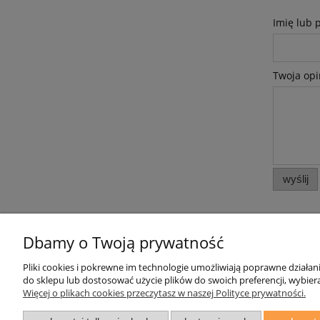
Imię lub 
Twoja opi
wyślij
Dbamy o Twoją prywatność
Pliki cookies i pokrewne im technologie umożliwiają poprawne działa
Pomoc
Moje konto
do sklepu lub dostosować użycie plików do swoich preferencji, wybiera
Więcej o plikach cookies przeczytasz w naszej Polityce prywatności.
Zwroty i reklamacje
Twoje zamówienia
Oświadczenie o Dostępności
Ustawienia konta