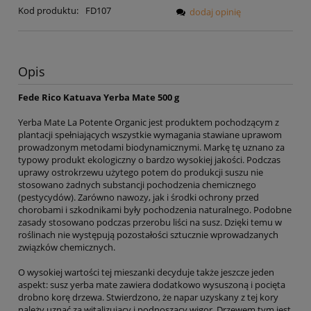
Kod produktu:
FD107
dodaj opinię
Opis
Fede Rico Katuava Yerba Mate 500 g
Yerba Mate La Potente Organic jest produktem pochodzącym z
plantacji spełniających wszystkie wymagania stawiane uprawom
prowadzonym metodami biodynamicznymi. Markę tę uznano za
typowy produkt ekologiczny o bardzo wysokiej jakości. Podczas
uprawy ostrokrzewu użytego potem do produkcji suszu nie
stosowano żadnych substancji pochodzenia chemicznego
(pestycydów). Zarówno nawozy, jak i środki ochrony przed
chorobami i szkodnikami były pochodzenia naturalnego. Podobne
zasady stosowano podczas przerobu liści na susz. Dzięki temu w
roślinach nie występują pozostałości sztucznie wprowadzanych
związków chemicznych.
O wysokiej wartości tej mieszanki decyduje także jeszcze jeden
aspekt: susz yerba mate zawiera dodatkowo wysuszoną i pocięta
drobno korę drzewa. Stwierdzono, że napar uzyskany z tej kory
należy uznać za witalizujący i podnoszący wigor. Drzewem tym jest