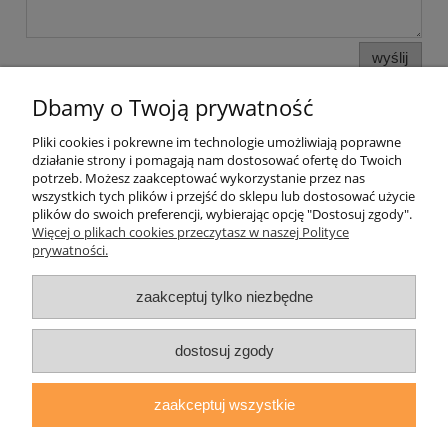
wyślij
Dbamy o Twoją prywatność
Pliki cookies i pokrewne im technologie umożliwiają poprawne
Pomoc
działanie strony i pomagają nam dostosować ofertę do Twoich
potrzeb. Możesz zaakceptować wykorzystanie przez nas
wszystkich tych plików i przejść do sklepu lub dostosować użycie
Moje konto
plików do swoich preferencji, wybierając opcję "Dostosuj zgody".
Więcej o plikach cookies przeczytasz w naszej Polityce
prywatności.
Płatności i dostawa
zaakceptuj tylko niezbędne
Informacje
O nas
dostosuj zgody
zaakceptuj wszystkie
daryziol.pl
|
ul. Grodzka Nr 23, 67-200 Głogów | woj. dolnośląskie
| tel.: 513093168 | email:
sklep@daryziol.pl
| NIP: 6921579498 |
REGON: 382608731