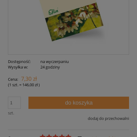
Dostępność:
na wyczerpaniu
Wysyłka w:
24 godziny
7,30 zł
Cena:
(1
szt.
=
146,00 zł
)
do koszyka
szt.
dodaj do przechowalni