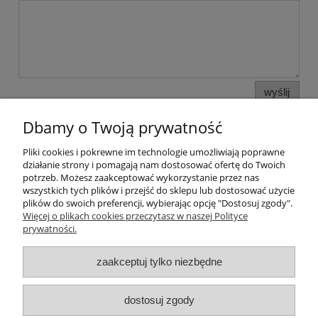
wyślij
Dbamy o Twoją prywatność
Pliki cookies i pokrewne im technologie umożliwiają poprawne
Pomoc
działanie strony i pomagają nam dostosować ofertę do Twoich
potrzeb. Możesz zaakceptować wykorzystanie przez nas
wszystkich tych plików i przejść do sklepu lub dostosować użycie
Moje konto
plików do swoich preferencji, wybierając opcję "Dostosuj zgody".
Więcej o plikach cookies przeczytasz w naszej Polityce
prywatności.
Płatności i dostawa
zaakceptuj tylko niezbędne
Informacje
O nas
dostosuj zgody