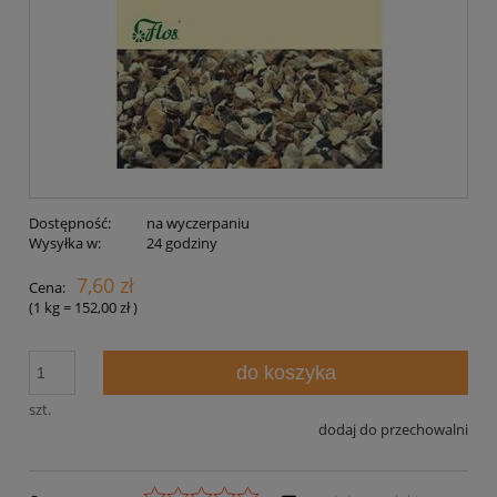
Dostępność:
na wyczerpaniu
Wysyłka w:
24 godziny
7,60 zł
Cena:
(1
kg
=
152,00 zł
)
do koszyka
szt.
dodaj do przechowalni