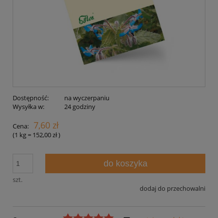
Dostępność:
na wyczerpaniu
Wysyłka w:
24 godziny
7,60 zł
Cena:
(1
kg
=
152,00 zł
)
do koszyka
szt.
dodaj do przechowalni