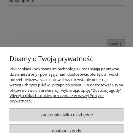
Twoja opinia:
wyślij
Dbamy o Twoją prywatność
Pliki cookies i pokrewne im technologie umożliwiają poprawne
Pomoc
działanie strony i pomagają nam dostosować ofertę do Twoich
potrzeb. Możesz zaakceptować wykorzystanie przez nas
wszystkich tych plików i przejść do sklepu lub dostosować użycie
Moje konto
plików do swoich preferencji, wybierając opcję "Dostosuj zgody".
Więcej o plikach cookies przeczytasz w naszej Polityce
prywatności.
Płatności i dostawa
zaakceptuj tylko niezbędne
Informacje
O nas
dostosuj zgody