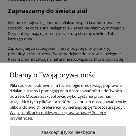
Zapraszamy do świata ziół
Jeśli potrzebujesz regeneracji, relaksu, wsparcia odporności czy
sposobu na codzienną pielęgnację - jesteś we właściwym miejscu.
Dary natury mają ogromną moc, którą chcemy dzielić z Tobą
każdego dnia.
Zapoznaj się ze szczegółami naszej bogatej oferty i odkryj
produkty, które zmienią Twoje podejście do zdrowia i pielęgnacji.
Razem z nami stawiaj na naturalne rozwiązania, które naprawdę
działają. Wybierz życie w harmonii z naturą, a Twoje ciało i umysł Ci
za to podziękują!
Dbamy o Twoją prywatność
Pliki cookies i pokrewne im technologie umożliwiają poprawne
Pomoc
działanie strony i pomagają nam dostosować ofertę do Twoich
potrzeb. Możesz zaakceptować wykorzystanie przez nas
wszystkich tych plików i przejść do sklepu lub dostosować użycie
Moje konto
plików do swoich preferencji, wybierając opcję "Dostosuj zgody".
Więcej o plikach cookies przeczytasz w naszej Polityce
prywatności.
Płatności i dostawa
zaakceptuj tylko niezbędne
Informacje