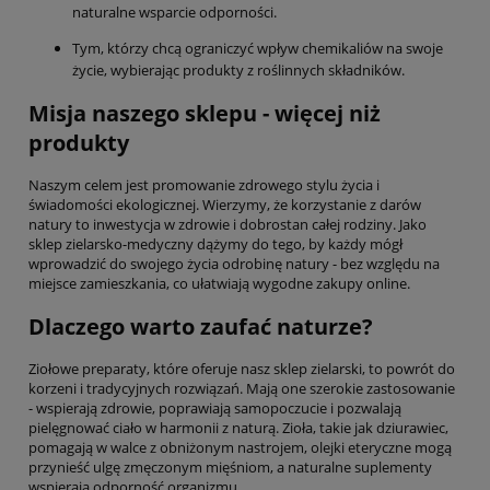
naturalne wsparcie odporności.
Tym, którzy chcą ograniczyć wpływ chemikaliów na swoje
życie, wybierając produkty z roślinnych składników.
Misja naszego sklepu - więcej niż
produkty
Naszym celem jest promowanie zdrowego stylu życia i
świadomości ekologicznej. Wierzymy, że korzystanie z darów
natury to inwestycja w zdrowie i dobrostan całej rodziny. Jako
sklep zielarsko-medyczny dążymy do tego, by każdy mógł
wprowadzić do swojego życia odrobinę natury - bez względu na
miejsce zamieszkania, co ułatwiają wygodne zakupy online.
Dlaczego warto zaufać naturze?
Ziołowe preparaty, które oferuje nasz sklep zielarski, to powrót do
korzeni i tradycyjnych rozwiązań. Mają one szerokie zastosowanie
- wspierają zdrowie, poprawiają samopoczucie i pozwalają
pielęgnować ciało w harmonii z naturą. Zioła, takie jak dziurawiec,
pomagają w walce z obniżonym nastrojem, olejki eteryczne mogą
przynieść ulgę zmęczonym mięśniom, a naturalne suplementy
wspierają odporność organizmu.