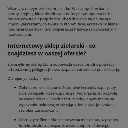
Witamy w naszym zielarskim zakątku! Wierzymy, że w darach
natury, kryje się klucz do zdrowia i dobrego samopoczucia. To
miejsce powstało z pasji do ziół i chęci dzielenia się ich mocą z
innymi. Zapraszamy do świata, w którym zioła, ekstrakty roślinne i
naturalne kosmetyki harmonijnie łączą tradycję z nowoczesnymi
rozwiązanami.
Internetowy sklep zielarski - co
znajdziesz w naszej ofercie?
Stworzyliśmy ofertę, która odpowiada na różnorodne potrzeby -
od codziennej pielęgnacji, przez wsparcie zdrowia, aż po relaksację.
Oferujemy między innymi:
Zioła suszone i mieszanki: Naturalne herbatki, napary, czy
zioła do kąpieli, które wspomogą Twój organizm i pozwolą
na chwilę relaksu. Znajdziesz tu między innymi melisę na
wyciszenie, pokrzywę wspierającą detoksykację i szałwię o
szerokim zastosowaniu.
Ekstrakty roślinne: Skoncentrowana moc natury w płynnej
formie. Idealne na wsparcie układu odpornościowego,