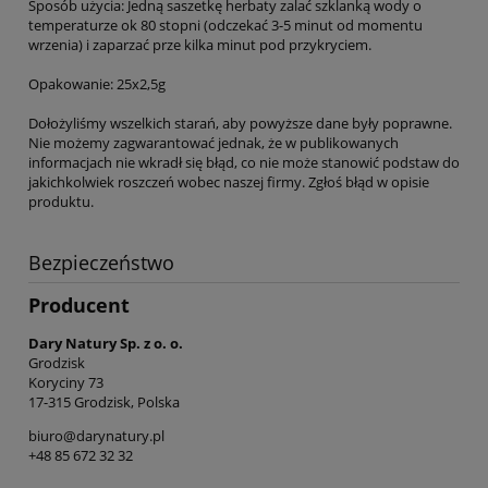
Sposób użycia: Jedną saszetkę herbaty zalać szklanką wody o
temperaturze ok 80 stopni (odczekać 3-5 minut od momentu
wrzenia) i zaparzać prze kilka minut pod przykryciem.
Opakowanie: 25x2,5g
Dołożyliśmy wszelkich starań, aby powyższe dane były poprawne.
Nie możemy zagwarantować jednak, że w publikowanych
informacjach nie wkradł się błąd, co nie może stanowić podstaw do
jakichkolwiek roszczeń wobec naszej firmy. Zgłoś błąd w opisie
produktu.
Bezpieczeństwo
Producent
Dary Natury Sp. z o. o.
Grodzisk
Koryciny 73
17-315 Grodzisk, Polska
biuro@darynatury.pl
+48 85 672 32 32