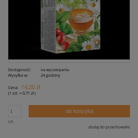
Dostępność:
na wyczerpaniu
Wysyłka w:
24 godziny
14,20 zł
Cena:
(1
szt.
=
0,71 zł
)
do koszyka
szt.
dodaj do przechowalni