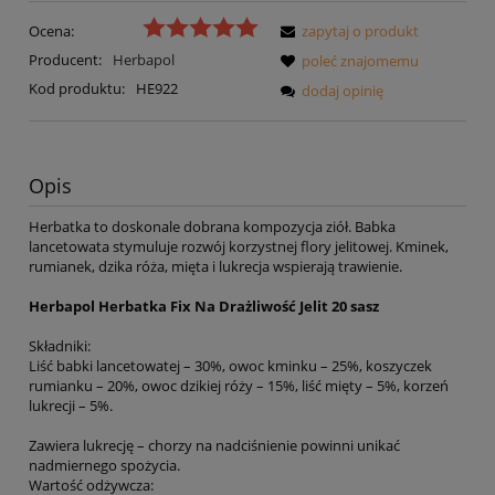
Ocena:
zapytaj o produkt
Producent:
Herbapol
poleć znajomemu
Kod produktu:
HE922
dodaj opinię
Opis
Herbatka to doskonale dobrana kompozycja ziół. Babka
lancetowata stymuluje rozwój korzystnej flory jelitowej. Kminek,
rumianek, dzika róża, mięta i lukrecja wspierają trawienie.
Herbapol Herbatka Fix Na Drażliwość Jelit 20 sasz
Składniki:
Liść babki lancetowatej – 30%, owoc kminku – 25%, koszyczek
rumianku – 20%, owoc dzikiej róży – 15%, liść mięty – 5%, korzeń
lukrecji – 5%.
Zawiera lukrecję – chorzy na nadciśnienie powinni unikać
nadmiernego spożycia.
Wartość odżywcza: