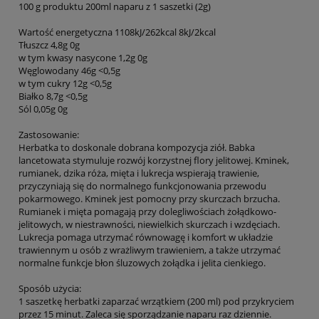
100 g produktu 200ml naparu z 1 saszetki (2g)
Wartość energetyczna 1108kJ/262kcal 8kJ/2kcal
Tłuszcz 4,8g 0g
w tym kwasy nasycone 1,2g 0g
Węglowodany 46g <0,5g
w tym cukry 12g <0,5g
Białko 8,7g <0,5g
Sól 0,05g 0g
Zastosowanie:
Herbatka to doskonale dobrana kompozycja ziół. Babka
lancetowata stymuluje rozwój korzystnej flory jelitowej. Kminek,
rumianek, dzika róża, mięta i lukrecja wspierają trawienie,
przyczyniają się do normalnego funkcjonowania przewodu
pokarmowego. Kminek jest pomocny przy skurczach brzucha.
Rumianek i mięta pomagają przy dolegliwościach żołądkowo-
jelitowych, w niestrawności, niewielkich skurczach i wzdęciach.
Lukrecja pomaga utrzymać równowagę i komfort w układzie
trawiennym u osób z wrażliwym trawieniem, a także utrzymać
normalne funkcje błon śluzowych żołądka i jelita cienkiego.
Sposób użycia:
1 saszetkę herbatki zaparzać wrzątkiem (200 ml) pod przykryciem
przez 15 minut. Zaleca się sporządzanie naparu raz dziennie.