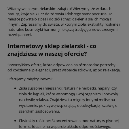
Witamy w naszym zielarskim zakątku! Wierzymy, że w darach
natury, kryje się klucz do zdrowia i dobrego samopoczucia. To
miejsce powstało z pasji do ziół i chęci dzielenia się ich mocą z
innymi. Zapraszamy do świata, w którym zioła, ekstrakty roślinne i
naturalne kosmetyki harmonijnie łączą tradycję z nowoczesnymi
rozwiązanami.
Internetowy sklep zielarski - co
znajdziesz w naszej ofercie?
Stworzyliśmy ofertę, która odpowiada na różnorodne potrzeby -
od codziennej pielęgnacji, przez wsparcie zdrowia, aż po relaksację.
Oferujemy między innymi:
Zioła suszone i mieszanki: Naturalne herbatki, napary, czy
zioła do kąpieli, które wspomogą Twój organizm i pozwolą
na chwilę relaksu. Znajdziesz tu między innymi melisę na
wyciszenie, pokrzywę wspierającą detoksykację i szałwię o
szerokim zastosowaniu.
Ekstrakty roślinne: Skoncentrowana moc natury w płynnej
formie. Idealne na wsparcie układu odpornościowego,