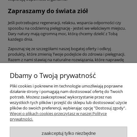
Zapraszamy do świata ziół
Jeśli potrzebujesz regeneracji, relaksu, wsparcia odporności czy
sposobu na codzienną pielęgnację - jesteś we właściwym miejscu.
Dary natury mają ogromną moc, którą chcemy dzielić z Tobą
każdego dnia.
Zapoznaj się ze szczegółami naszej bogatej oferty i odkryj
produkty, które zmienią Twoje podejście do zdrowia i pielęgnacji.
Razem z nami stawiaj na naturalne rozwiązania, które naprawdę
działają. Wybierz życie w harmonii z naturą, a Twoje ciało i umysł Ci
za to podziękują!
Dbamy o Twoją prywatność
Pliki cookies i pokrewne im technologie umożliwiają poprawne
Pomoc
działanie strony i pomagają nam dostosować ofertę do Twoich
potrzeb. Możesz zaakceptować wykorzystanie przez nas
wszystkich tych plików i przejść do sklepu lub dostosować użycie
Moje konto
plików do swoich preferencji, wybierając opcję "Dostosuj zgody".
Więcej o plikach cookies przeczytasz w naszej Polityce
prywatności.
Płatności i dostawa
zaakceptuj tylko niezbędne
Informacje