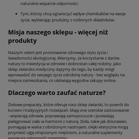
naturalne wsparcie odporności.
Tym, którzy chcą ograniczyć wpływ chemikaliów na swoje
życie, wybierając produkty z roślinnych składników.
Misja naszego sklepu - więcej niż
produkty
Naszym celem jest promowanie zdrowego stylu życia i
świadomości ekologicznej. Wierzymy, że korzystanie z darów
natury to inwestycja w zdrowie i dobrostan całej rodziny. Jako
sklep zielarsko-medyczny dążymy do tego, by każdy mógł
wprowadzić do swojego życia odrobinę natury - bez względu na
miejsce zamieszkania, co ułatwiają wygodne zakupy online.
Dlaczego warto zaufać naturze?
Ziołowe preparaty, które oferuje nasz sklep zielarski, to powrót do
korzeni i tradycyjnych rozwiązań. Mają one szerokie zastosowanie
- wspierają zdrowie, poprawiają samopoczucie i pozwalają
pielęgnować ciało w harmonii z naturą. Zioła, takie jak dziurawiec,
pomagają w walce z obniżonym nastrojem, olejki eteryczne mogą
przynieść ulgę zmęczonym mięśniom, a naturalne suplementy
wspierają odporność organizmu.