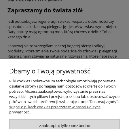
Zapraszamy do świata ziół
Jeśli potrzebujesz regeneracji, relaksu, wsparcia odporności czy
sposobu na codzienną pielęgnację - jesteś we właściwym miejscu.
Dary natury mają ogromną moc, którą chcemy dzielić z Tobą
każdego dnia.
Zapoznaj się ze szczegółami naszej bogatej oferty i odkryj
produkty, które zmienią Twoje podejście do zdrowia i pielęgnacji.
Razem z nami stawiaj na naturalne rozwiązania, które naprawdę
działają. Wybierz życie w harmonii z naturą, a Twoje ciało i umysł Ci
za to podziękują!
Dbamy o Twoją prywatność
Pliki cookies i pokrewne im technologie umożliwiają poprawne
Pomoc
działanie strony i pomagają nam dostosować ofertę do Twoich
potrzeb. Możesz zaakceptować wykorzystanie przez nas
wszystkich tych plików i przejść do sklepu lub dostosować użycie
Moje konto
plików do swoich preferencji, wybierając opcję "Dostosuj zgody".
Więcej o plikach cookies przeczytasz w naszej Polityce
prywatności.
Płatności i dostawa
zaakceptuj tylko niezbędne
Informacje