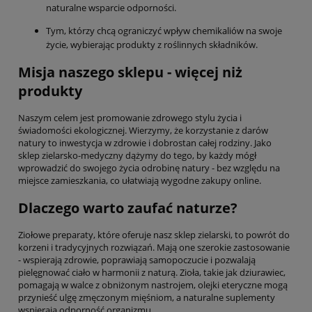
naturalne wsparcie odporności.
Tym, którzy chcą ograniczyć wpływ chemikaliów na swoje
życie, wybierając produkty z roślinnych składników.
Misja naszego sklepu - więcej niż
produkty
Naszym celem jest promowanie zdrowego stylu życia i
świadomości ekologicznej. Wierzymy, że korzystanie z darów
natury to inwestycja w zdrowie i dobrostan całej rodziny. Jako
sklep zielarsko-medyczny dążymy do tego, by każdy mógł
wprowadzić do swojego życia odrobinę natury - bez względu na
miejsce zamieszkania, co ułatwiają wygodne zakupy online.
Dlaczego warto zaufać naturze?
Ziołowe preparaty, które oferuje nasz sklep zielarski, to powrót do
korzeni i tradycyjnych rozwiązań. Mają one szerokie zastosowanie
- wspierają zdrowie, poprawiają samopoczucie i pozwalają
pielęgnować ciało w harmonii z naturą. Zioła, takie jak dziurawiec,
pomagają w walce z obniżonym nastrojem, olejki eteryczne mogą
przynieść ulgę zmęczonym mięśniom, a naturalne suplementy
wspierają odporność organizmu.