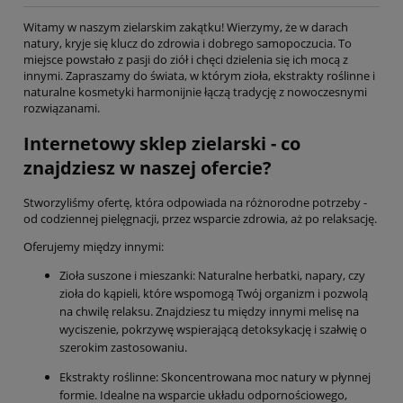
Witamy w naszym zielarskim zakątku! Wierzymy, że w darach
natury, kryje się klucz do zdrowia i dobrego samopoczucia. To
miejsce powstało z pasji do ziół i chęci dzielenia się ich mocą z
innymi. Zapraszamy do świata, w którym zioła, ekstrakty roślinne i
naturalne kosmetyki harmonijnie łączą tradycję z nowoczesnymi
rozwiązanami.
Internetowy sklep zielarski - co
znajdziesz w naszej ofercie?
Stworzyliśmy ofertę, która odpowiada na różnorodne potrzeby -
od codziennej pielęgnacji, przez wsparcie zdrowia, aż po relaksację.
Oferujemy między innymi:
Zioła suszone i mieszanki: Naturalne herbatki, napary, czy
zioła do kąpieli, które wspomogą Twój organizm i pozwolą
na chwilę relaksu. Znajdziesz tu między innymi melisę na
wyciszenie, pokrzywę wspierającą detoksykację i szałwię o
szerokim zastosowaniu.
Ekstrakty roślinne: Skoncentrowana moc natury w płynnej
formie. Idealne na wsparcie układu odpornościowego,