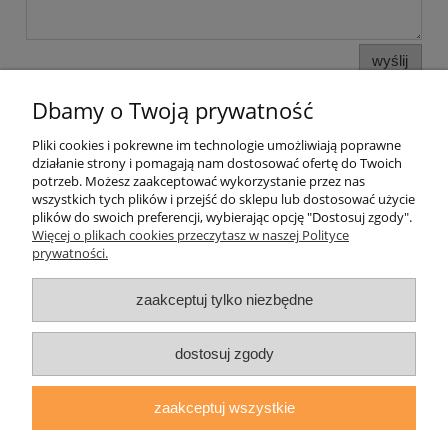
wyślij
Dbamy o Twoją prywatność
Pliki cookies i pokrewne im technologie umożliwiają poprawne
Pomoc
działanie strony i pomagają nam dostosować ofertę do Twoich
potrzeb. Możesz zaakceptować wykorzystanie przez nas
wszystkich tych plików i przejść do sklepu lub dostosować użycie
Moje konto
plików do swoich preferencji, wybierając opcję "Dostosuj zgody".
Więcej o plikach cookies przeczytasz w naszej Polityce
prywatności.
Płatności i dostawa
zaakceptuj tylko niezbędne
Informacje
O nas
dostosuj zgody
zaakceptuj wszystkie
daryziol.pl
|
ul. Grodzka Nr 23, 67-200 Głogów | woj. dolnośląskie
| tel.: 513093168 | email:
sklep@daryziol.pl
| NIP: 6921579498 |