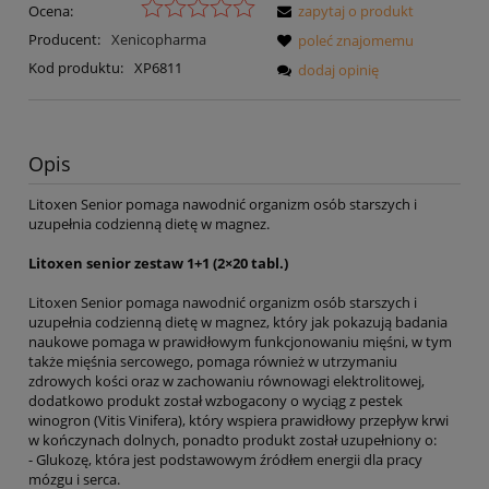
Ocena:
zapytaj o produkt
Producent:
Xenicopharma
poleć znajomemu
Kod produktu:
XP6811
dodaj opinię
Opis
Litoxen Senior pomaga nawodnić organizm osób starszych i
uzupełnia codzienną dietę w magnez.
Litoxen senior zestaw 1+1 (2×20 tabl.)
Litoxen Senior pomaga nawodnić organizm osób starszych i
uzupełnia codzienną dietę w magnez, który jak pokazują badania
naukowe pomaga w prawidłowym funkcjonowaniu mięśni, w tym
także mięśnia sercowego, pomaga również w utrzymaniu
zdrowych kości oraz w zachowaniu równowagi elektrolitowej,
dodatkowo produkt został wzbogacony o wyciąg z pestek
winogron (Vitis Vinifera), który wspiera prawidłowy przepływ krwi
w kończynach dolnych, ponadto produkt został uzupełniony o:
- Glukozę, która jest podstawowym źródłem energii dla pracy
mózgu i serca.