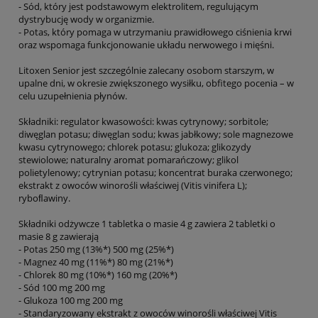
- Sód, który jest podstawowym elektrolitem, regulującym
dystrybucję wody w organizmie.
- Potas, który pomaga w utrzymaniu prawidłowego ciśnienia krwi
oraz wspomaga funkcjonowanie układu nerwowego i mięśni.
Litoxen Senior jest szczególnie zalecany osobom starszym, w
upalne dni, w okresie zwiększonego wysiłku, obfitego pocenia – w
celu uzupełnienia płynów.
Składniki: regulator kwasowości: kwas cytrynowy; sorbitole;
diwęglan potasu; diwęglan sodu; kwas jabłkowy; sole magnezowe
kwasu cytrynowego; chlorek potasu; glukoza; glikozydy
stewiolowe; naturalny aromat pomarańczowy; glikol
polietylenowy; cytrynian potasu; koncentrat buraka czerwonego;
ekstrakt z owoców winorośli właściwej (Vitis vinifera L);
ryboﬂawiny.
Składniki odżywcze 1 tabletka o masie 4 g zawiera 2 tabletki o
masie 8 g zawierają
- Potas 250 mg (13%*) 500 mg (25%*)
- Magnez 40 mg (11%*) 80 mg (21%*)
- Chlorek 80 mg (10%*) 160 mg (20%*)
- Sód 100 mg 200 mg
- Glukoza 100 mg 200 mg
- Standaryzowany ekstrakt z owoców winorośli właściwej Vitis