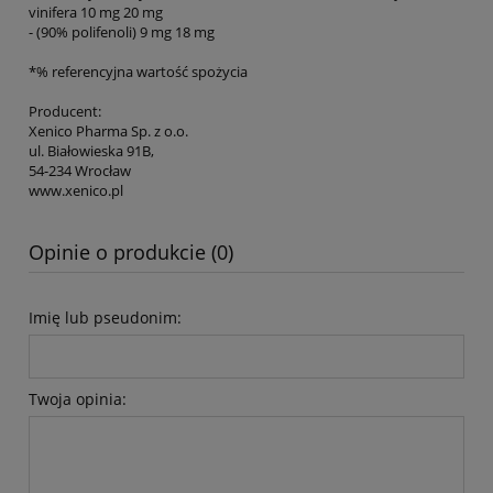
vinifera 10 mg 20 mg
- (90% polifenoli) 9 mg 18 mg
*% referencyjna wartość spożycia
Producent:
Xenico Pharma Sp. z o.o.
ul. Białowieska 91B,
54-234 Wrocław
www.xenico.pl
Opinie o produkcie (0)
Imię lub pseudonim:
Twoja opinia: