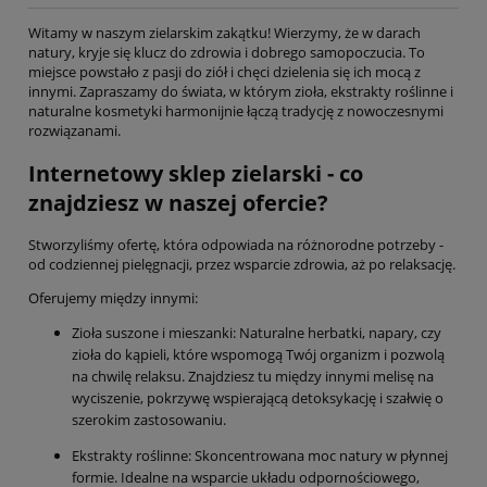
Witamy w naszym zielarskim zakątku! Wierzymy, że w darach
natury, kryje się klucz do zdrowia i dobrego samopoczucia. To
miejsce powstało z pasji do ziół i chęci dzielenia się ich mocą z
innymi. Zapraszamy do świata, w którym zioła, ekstrakty roślinne i
naturalne kosmetyki harmonijnie łączą tradycję z nowoczesnymi
rozwiązanami.
Internetowy sklep zielarski - co
znajdziesz w naszej ofercie?
Stworzyliśmy ofertę, która odpowiada na różnorodne potrzeby -
od codziennej pielęgnacji, przez wsparcie zdrowia, aż po relaksację.
Oferujemy między innymi:
Zioła suszone i mieszanki: Naturalne herbatki, napary, czy
zioła do kąpieli, które wspomogą Twój organizm i pozwolą
na chwilę relaksu. Znajdziesz tu między innymi melisę na
wyciszenie, pokrzywę wspierającą detoksykację i szałwię o
szerokim zastosowaniu.
Ekstrakty roślinne: Skoncentrowana moc natury w płynnej
formie. Idealne na wsparcie układu odpornościowego,