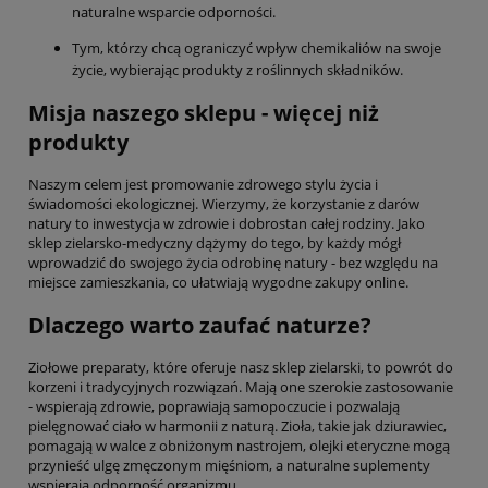
naturalne wsparcie odporności.
Tym, którzy chcą ograniczyć wpływ chemikaliów na swoje
życie, wybierając produkty z roślinnych składników.
Misja naszego sklepu - więcej niż
produkty
Naszym celem jest promowanie zdrowego stylu życia i
świadomości ekologicznej. Wierzymy, że korzystanie z darów
natury to inwestycja w zdrowie i dobrostan całej rodziny. Jako
sklep zielarsko-medyczny dążymy do tego, by każdy mógł
wprowadzić do swojego życia odrobinę natury - bez względu na
miejsce zamieszkania, co ułatwiają wygodne zakupy online.
Dlaczego warto zaufać naturze?
Ziołowe preparaty, które oferuje nasz sklep zielarski, to powrót do
korzeni i tradycyjnych rozwiązań. Mają one szerokie zastosowanie
- wspierają zdrowie, poprawiają samopoczucie i pozwalają
pielęgnować ciało w harmonii z naturą. Zioła, takie jak dziurawiec,
pomagają w walce z obniżonym nastrojem, olejki eteryczne mogą
przynieść ulgę zmęczonym mięśniom, a naturalne suplementy
wspierają odporność organizmu.