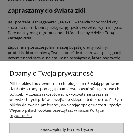
Zapraszamy do świata ziół
Jeśli potrzebujesz regeneracji, relaksu, wsparcia odporności czy
sposobu na codzienną pielęgnację - jesteś we właściwym miejscu.
Dary natury mają ogromną moc, którą chcemy dzielić z Tobą
każdego dnia.
Zapoznaj się ze szczegółami naszej bogatej oferty i odkryj
produkty, które zmienią Twoje podejście do zdrowia i pielęgnacji.
Razem z nami stawiaj na naturalne rozwiązania, które naprawdę
działają. Wybierz życie w harmonii z naturą, a Twoje ciało i umysł Ci
za to podziękują!
Dbamy o Twoją prywatność
Pliki cookies i pokrewne im technologie umożliwiają poprawne
Pomoc
działanie strony i pomagają nam dostosować ofertę do Twoich
potrzeb. Możesz zaakceptować wykorzystanie przez nas
wszystkich tych plików i przejść do sklepu lub dostosować użycie
Moje konto
plików do swoich preferencji, wybierając opcję "Dostosuj zgody".
Więcej o plikach cookies przeczytasz w naszej Polityce
prywatności.
Płatności i dostawa
zaakceptuj tylko niezbędne
Informacje