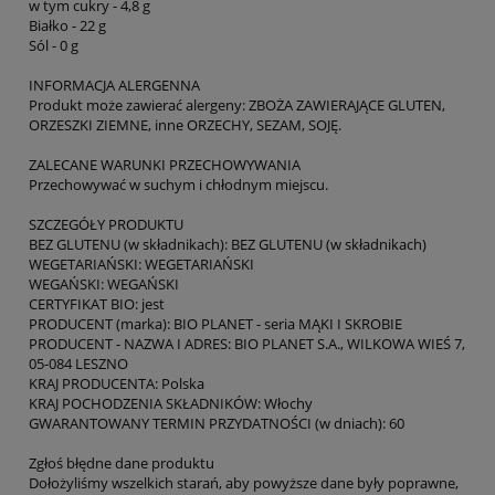
w tym cukry - 4,8 g
Białko - 22 g
Sól - 0 g
INFORMACJA ALERGENNA
Produkt może zawierać alergeny: ZBOŻA ZAWIERAJĄCE GLUTEN,
ORZESZKI ZIEMNE, inne ORZECHY, SEZAM, SOJĘ.
ZALECANE WARUNKI PRZECHOWYWANIA
Przechowywać w suchym i chłodnym miejscu.
SZCZEGÓŁY PRODUKTU
BEZ GLUTENU (w składnikach): BEZ GLUTENU (w składnikach)
WEGETARIAŃSKI: WEGETARIAŃSKI
WEGAŃSKI: WEGAŃSKI
CERTYFIKAT BIO: jest
PRODUCENT (marka): BIO PLANET - seria MĄKI I SKROBIE
PRODUCENT - NAZWA I ADRES: BIO PLANET S.A., WILKOWA WIEŚ 7,
05-084 LESZNO
KRAJ PRODUCENTA: Polska
KRAJ POCHODZENIA SKŁADNIKÓW: Włochy
GWARANTOWANY TERMIN PRZYDATNOŚCI (w dniach): 60
Zgłoś błędne dane produktu
Dołożyliśmy wszelkich starań, aby powyższe dane były poprawne,