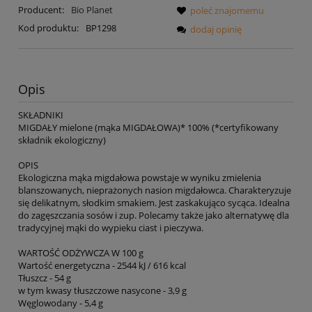
Producent:
Bio Planet
poleć znajomemu
Kod produktu:
BP1298
dodaj opinię
Opis
SKŁADNIKI
MIGDAŁY mielone (mąka MIGDAŁOWA)* 100% (*certyfikowany
składnik ekologiczny)
OPIS
Ekologiczna mąka migdałowa powstaje w wyniku zmielenia
blanszowanych, nieprażonych nasion migdałowca. Charakteryzuje
się delikatnym, słodkim smakiem. Jest zaskakująco sycąca. Idealna
do zagęszczania sosów i zup. Polecamy także jako alternatywę dla
tradycyjnej mąki do wypieku ciast i pieczywa.
WARTOŚĆ ODŻYWCZA W 100 g
Wartość energetyczna - 2544 kJ / 616 kcal
Tłuszcz - 54 g
w tym kwasy tłuszczowe nasycone - 3,9 g
Węglowodany - 5,4 g