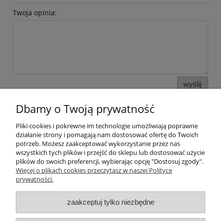
Twoja opinia:
wyślij
Dbamy o Twoją prywatność
Pliki cookies i pokrewne im technologie umożliwiają poprawne
Pomoc
działanie strony i pomagają nam dostosować ofertę do Twoich
potrzeb. Możesz zaakceptować wykorzystanie przez nas
wszystkich tych plików i przejść do sklepu lub dostosować użycie
Moje konto
plików do swoich preferencji, wybierając opcję "Dostosuj zgody".
Więcej o plikach cookies przeczytasz w naszej Polityce
prywatności.
Płatności i dostawa
zaakceptuj tylko niezbędne
Informacje