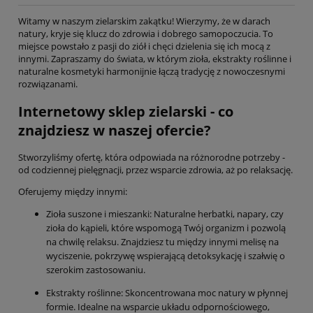
Witamy w naszym zielarskim zakątku! Wierzymy, że w darach
natury, kryje się klucz do zdrowia i dobrego samopoczucia. To
miejsce powstało z pasji do ziół i chęci dzielenia się ich mocą z
innymi. Zapraszamy do świata, w którym zioła, ekstrakty roślinne i
naturalne kosmetyki harmonijnie łączą tradycję z nowoczesnymi
rozwiązanami.
Internetowy sklep zielarski - co
znajdziesz w naszej ofercie?
Stworzyliśmy ofertę, która odpowiada na różnorodne potrzeby -
od codziennej pielęgnacji, przez wsparcie zdrowia, aż po relaksację.
Oferujemy między innymi:
Zioła suszone i mieszanki: Naturalne herbatki, napary, czy
zioła do kąpieli, które wspomogą Twój organizm i pozwolą
na chwilę relaksu. Znajdziesz tu między innymi melisę na
wyciszenie, pokrzywę wspierającą detoksykację i szałwię o
szerokim zastosowaniu.
Ekstrakty roślinne: Skoncentrowana moc natury w płynnej
formie. Idealne na wsparcie układu odpornościowego,