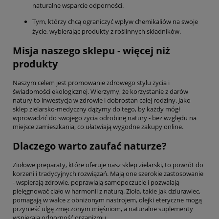
naturalne wsparcie odporności.
Tym, którzy chcą ograniczyć wpływ chemikaliów na swoje
życie, wybierając produkty z roślinnych składników.
Misja naszego sklepu - więcej niż
produkty
Naszym celem jest promowanie zdrowego stylu życia i
świadomości ekologicznej. Wierzymy, że korzystanie z darów
natury to inwestycja w zdrowie i dobrostan całej rodziny. Jako
sklep zielarsko-medyczny dążymy do tego, by każdy mógł
wprowadzić do swojego życia odrobinę natury - bez względu na
miejsce zamieszkania, co ułatwiają wygodne zakupy online.
Dlaczego warto zaufać naturze?
Ziołowe preparaty, które oferuje nasz sklep zielarski, to powrót do
korzeni i tradycyjnych rozwiązań. Mają one szerokie zastosowanie
- wspierają zdrowie, poprawiają samopoczucie i pozwalają
pielęgnować ciało w harmonii z naturą. Zioła, takie jak dziurawiec,
pomagają w walce z obniżonym nastrojem, olejki eteryczne mogą
przynieść ulgę zmęczonym mięśniom, a naturalne suplementy
wspierają odporność organizmu.