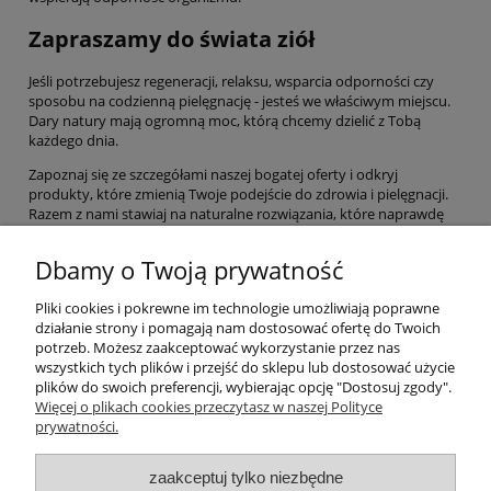
Zapraszamy do świata ziół
Jeśli potrzebujesz regeneracji, relaksu, wsparcia odporności czy
sposobu na codzienną pielęgnację - jesteś we właściwym miejscu.
Dary natury mają ogromną moc, którą chcemy dzielić z Tobą
każdego dnia.
Zapoznaj się ze szczegółami naszej bogatej oferty i odkryj
produkty, które zmienią Twoje podejście do zdrowia i pielęgnacji.
Razem z nami stawiaj na naturalne rozwiązania, które naprawdę
działają. Wybierz życie w harmonii z naturą, a Twoje ciało i umysł Ci
za to podziękują!
Dbamy o Twoją prywatność
Pliki cookies i pokrewne im technologie umożliwiają poprawne
Pomoc
działanie strony i pomagają nam dostosować ofertę do Twoich
potrzeb. Możesz zaakceptować wykorzystanie przez nas
wszystkich tych plików i przejść do sklepu lub dostosować użycie
Moje konto
plików do swoich preferencji, wybierając opcję "Dostosuj zgody".
Więcej o plikach cookies przeczytasz w naszej Polityce
prywatności.
Płatności i dostawa
zaakceptuj tylko niezbędne
Informacje