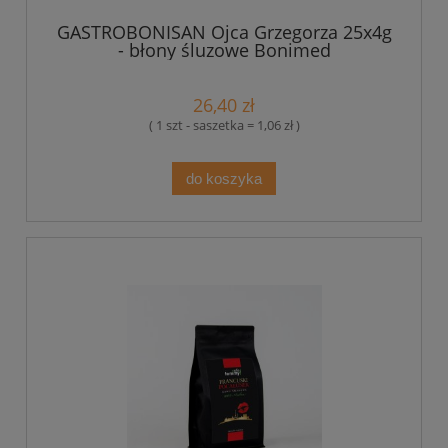
GASTROBONISAN Ojca Grzegorza 25x4g
- błony śluzowe Bonimed
26,40 zł
( 1 szt - saszetka = 1,06 zł )
do koszyka