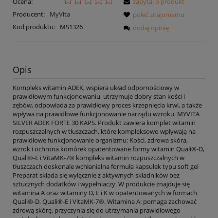
Ocena:
zapytaj o produkt
Producent:
MyVita
poleć znajomemu
Kod produktu:
MS1326
dodaj opinię
Opis
Kompleks witamin ADEK, wspiera układ odpornościowy w
prawidłowym funkcjonowaniu, utrzymuje dobry stan kości i
zębów, odpowiada za prawidłowy proces krzepnięcia krwi, a także
wpływa na prawidłowe funkcjonowanie narządu wzroku. MYVITA
SILVER ADEK FORTE 30 KAPS. Produkt zawiera komplet witamin
rozpuszczalnych w tłuszczach, które kompleksowo wpływają na
prawidłowe funkcjonowanie organizmu: Kości, zdrowa skóra,
wzrok i ochrona komórek opatentowane formy witamin Quali®-D,
Quali®-E i VitaMK-7® kompleks witamin rozpuszczalnych w
tłuszczach doskonale wchłanialna formuła kapsułek typu soft gel
Preparat składa się wyłącznie z aktywnych składników bez
sztucznych dodatków i wypełniaczy. W produkcie znajduje się
witamina A oraz witaminy D, E i K w opatentowanych w formach
Quali®-D, Quali®-E i VitaMK-7®. Witamina A: pomaga zachować
zdrową skórę, przyczynia się do utrzymania prawidłowego