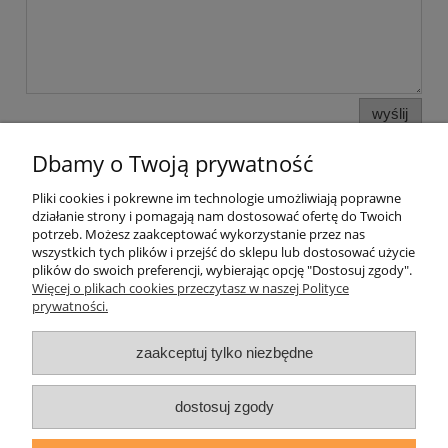
wyślij
Dbamy o Twoją prywatność
Pliki cookies i pokrewne im technologie umożliwiają poprawne
Pomoc
działanie strony i pomagają nam dostosować ofertę do Twoich
potrzeb. Możesz zaakceptować wykorzystanie przez nas
wszystkich tych plików i przejść do sklepu lub dostosować użycie
Moje konto
plików do swoich preferencji, wybierając opcję "Dostosuj zgody".
Więcej o plikach cookies przeczytasz w naszej Polityce
prywatności.
Płatności i dostawa
zaakceptuj tylko niezbędne
Informacje
O nas
dostosuj zgody