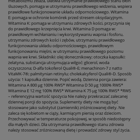
metabolizmu żelaza, ułatwia utrzymanie prawidłowego stanu błon
śluzowych, pomaga w utrzymaniu prawidłowego widzenia, wspiera
prawidłowe funkcjonowanie układu odpornościowego. Witamina
E: pomaga w ochronie komórek przed stresem oksydacyjnym.
Witamina K: pomaga w utrzymaniu zdrowych kości, przyczynia się
do prawidłowego krzepnięcia krwi. Witamina D pomaga w:
prawidłowym wchłanianiu i wykorzystywaniu wapnia i fosforu,
utrzymaniu zdrowych kości i zębów, utrzymaniu prawidłowego
funkcjonowania układu odpornościowego, prawidłowym
funkcjonowaniu mięśni, w utrzymaniu prawidłowego poziomu
wapnia we krwi. Składniki: olej słonecznikowy; otoczka kapsułki:
żelatyna, substancja utrzymująca wilgoć: glicerol, woda
oczyszczona; D-alfa tokoferol Quali®-E; menachinon-7 z natto
VitaMK-7®; palmitynian retinylu; cholekalcyferol Quali®-D. Sposób
użycia: 1 kapsułka dziennie. Popić wodą. Dzienna porcja zawiera:
Witamina A 800 µg 100% RWS* Witamina D 50 µg 1000% RWS*
Witamina E 12 mg 100% RWS* Witamina K 75 µg 100% RWS* *RWS
– referencyjna wartość spożycia Nie należy przekraczać zalecanej
dziennej porcji do spożycia. Suplementy diety nie mogą być
stosowane jako substytut (zamiennik) zróżnicowanej diety. Nie
zaleca się kobietom w ciąży, karmiącym piersią oraz dzieciom.
Przechowywać w temperaturze pokojowej, w sposób niedostępny
dla małych dzieci. Dla utrzymania prawidłowego stanu zdrowia
należy stosować zróżnicowaną dietę i prowadzić zdrowy styl życia.