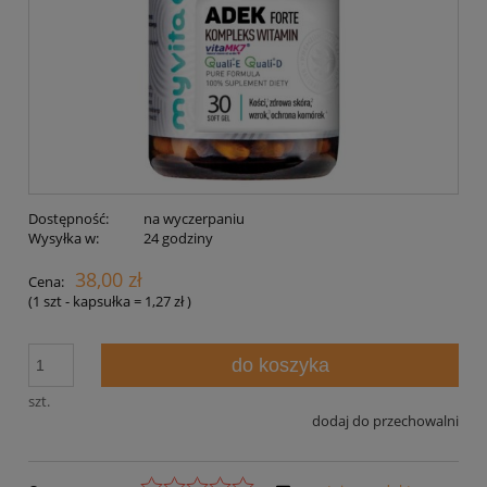
Dostępność:
na wyczerpaniu
Wysyłka w:
24 godziny
38,00 zł
Cena:
(1
szt - kapsułka
=
1,27 zł
)
do koszyka
szt.
dodaj do przechowalni