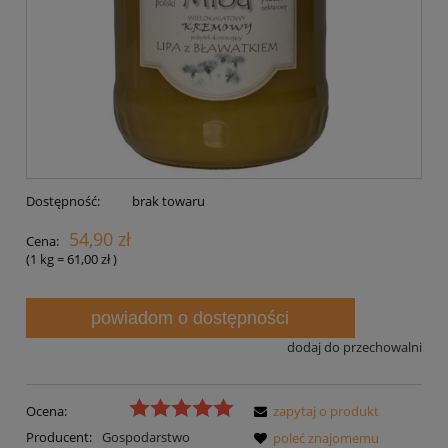
Dostępność:
brak towaru
54,90 zł
Cena:
(1
kg
=
61,00 zł
)
powiadom o dostępności
dodaj do przechowalni
Ocena:
zapytaj o produkt
Producent:
Gospodarstwo
poleć znajomemu