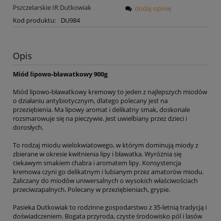
Pszczelarskie IR Dutkowiak
dodaj opinię
Kod produktu:
DU984
Opis
Miód lipowo-bławatkowy 900g
Miód lipowo-bławatkowy kremowy to jeden z najlepszych miodów
o działaniu antybiotycznym, dlatego polecany jest na
przeziębienia. Ma lipowy aromat i delikatny smak, doskonale
rozsmarowuje się na pieczywie. Jest uwielbiany przez dzieci i
dorosłych.
To rodzaj miodu wielokwiatowego, w którym dominują miody z
zbierane w okresie kwitnienia lipy i bławatka. Wyróżnia się
ciekawym smakiem chabra i aromatem lipy. Konsystencja
kremowa czyni go delikatnym i lubianym przez amatorów miodu.
Zaliczany do miodów uniwersalnych o wysokich właściwościach
przeciwzapalnych. Polecany w przeziębieniach, grypie.
Pasieka Dutkowiak to rodzinne gospodarstwo z 35-letnią tradycją i
doświadczeniem. Bogata przyroda, czyste środowisko pól i lasów