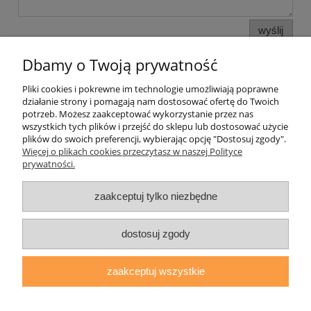
wyślij
Dbamy o Twoją prywatność
Pliki cookies i pokrewne im technologie umożliwiają poprawne
Pomoc
działanie strony i pomagają nam dostosować ofertę do Twoich
potrzeb. Możesz zaakceptować wykorzystanie przez nas
wszystkich tych plików i przejść do sklepu lub dostosować użycie
Moje konto
plików do swoich preferencji, wybierając opcję "Dostosuj zgody".
Więcej o plikach cookies przeczytasz w naszej Polityce
prywatności.
Płatności i dostawa
zaakceptuj tylko niezbędne
Informacje
O nas
dostosuj zgody
zaakceptuj wszystkie
daryziol.pl
|
ul. Grodzka Nr 23, 67-200 Głogów | woj. dolnośląskie
| tel.: 513093168 | email:
sklep@daryziol.pl
| NIP: 6921579498 |
REGON: 382608731