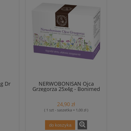
g Dr
NERWOBONISAN Ojca
Grzegorza 25x4g - Bonimed
stres zasypianie
24,90 zł
( 1 szt - saszetka = 1,00 zł )
do koszyka