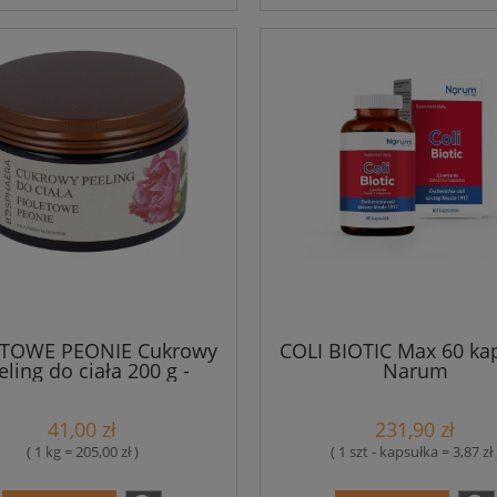
ETOWE PEONIE Cukrowy
COLI BIOTIC Max 60 ka
eling do ciała 200 g -
Narum
Bosphaera
41,00 zł
231,90 zł
( 1 kg = 205,00 zł )
( 1 szt - kapsułka = 3,87 zł 