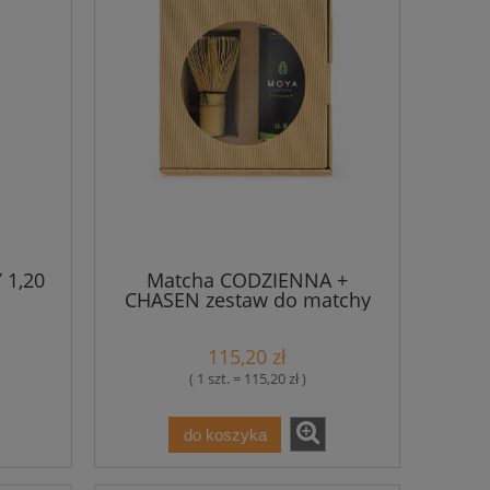
 1,20
Matcha CODZIENNA +
CHASEN zestaw do matchy
Moya
115,20 zł
( 1 szt. = 115,20 zł )
do koszyka