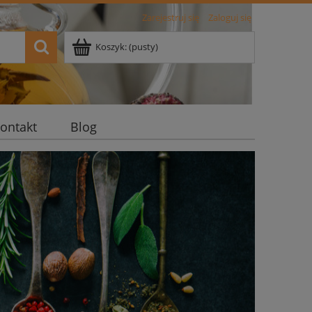
Zarejestruj się
Zaloguj się
Koszyk:
(pusty)
ontakt
Blog