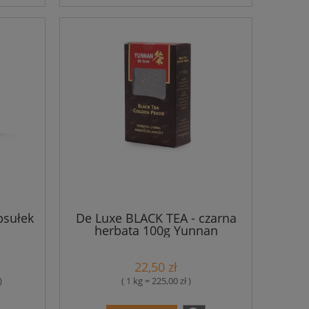
psułek
De Luxe BLACK TEA - czarna
herbata 100g Yunnan
22,50 zł
)
( 1 kg = 225,00 zł )