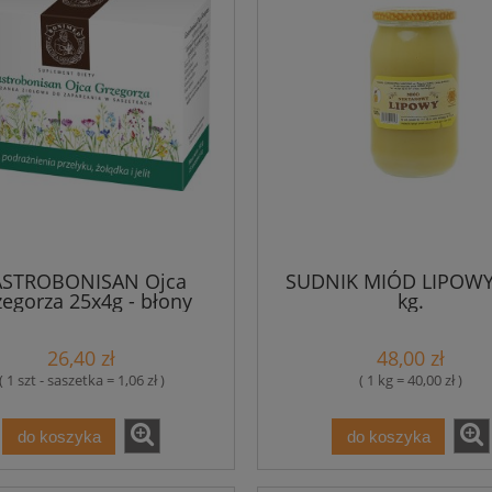
STROBONISAN Ojca
SUDNIK MIÓD LIPOWY
egorza 25x4g - błony
kg.
śluzowe Bonimed
26,40 zł
48,00 zł
( 1 szt - saszetka = 1,06 zł )
( 1 kg = 40,00 zł )
do koszyka
do koszyka