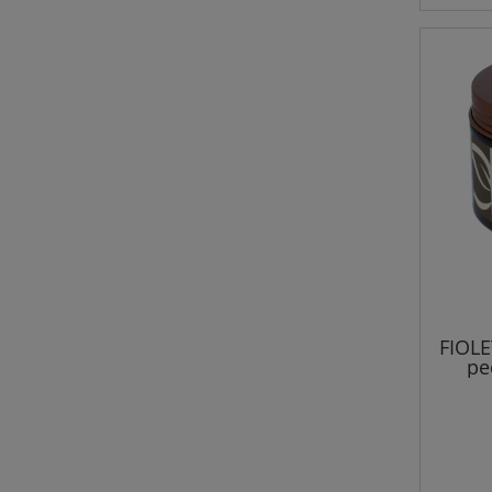
FIOL
pe