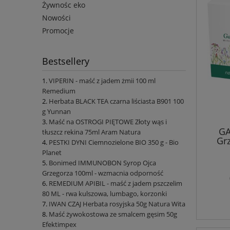
Żywnośc eko
Nowości
Promocje
Bestsellery
VIPERIN - maść z jadem żmii 100 ml
Remedium
Herbata BLACK TEA czarna liściasta B901 100
g Yunnan
Maść na OSTROGI PIĘTOWE Złoty wąs i
GA
tłuszcz rekina 75ml Aram Natura
Grz
PESTKI DYNI Ciemnozielone BIO 350 g - Bio
Planet
Bonimed IMMUNOBON Syrop Ojca
Grzegorza 100ml - wzmacnia odporność
REMEDIUM APIBIL - maść z jadem pszczelim
80 ML - rwa kulszowa, lumbago, korzonki
IWAN CZAJ Herbata rosyjska 50g Natura Wita
Maść żywokostowa ze smalcem gęsim 50g
Efektimpex