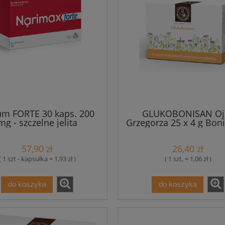
m FORTE 30 kaps. 200
GLUKOBONISAN Oj
mg - szczelne jelita
Grzegorza 25 x 4 g Bon
(czerwone)
poziom glukozy
57,90 zł
26,40 zł
( 1 szt - kapsułka = 1,93 zł )
( 1 szt. = 1,06 zł )
do koszyka
do koszyka