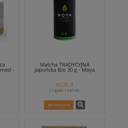
ca
Matcha TRADYCYJNA
imed -
japońska Bio 30 g - Moya
Matcha
80,20 zł
( 1 gram = 2,67 zł )
do koszyka