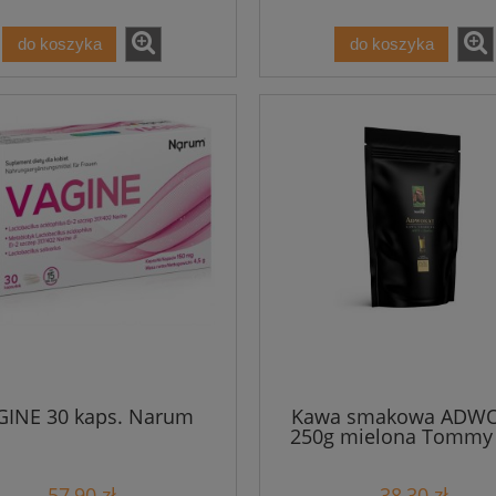
do koszyka
do koszyka
GINE 30 kaps. Narum
Kawa smakowa ADW
250g mielona Tommy 
57,90 zł
38,30 zł