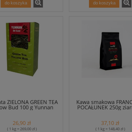
do koszyka
do koszyka
ata ZIELONA GREEN TEA
Kawa smakowa FRANC
low Bud 100 g Yunnan
POCAŁUNEK 250g ziar
Tommy Cafe
26,90 zł
37,10 zł
( 1 kg = 269,00 zł )
( 1 kg = 148,40 zł )