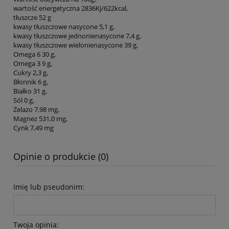
wartość energetyczna 2836Kj/622kcal,
tłuszcze 52 g
kwasy tłuszczowe nasycone 5,1 g,
kwasy tłuszczowe jednonienasycone 7,4 g,
kwasy tłuszczowe wielonienasycone 39 g,
Omega 6 30 g,
Omega 3 9 g,
Cukry 2,3 g,
Błonnik 6 g,
Białko 31 g,
Sól 0 g,
Żelazo 7,98 mg,
Magnez 531,0 mg,
Cynk 7,49 mg
Opinie o produkcie (0)
Imię lub pseudonim:
Twoja opinia: