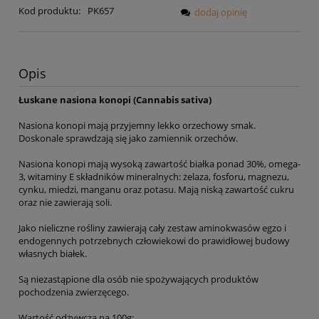
Kod produktu:
PK657
dodaj opinię
Opis
Łuskane nasiona konopi (Cannabis sativa)
Nasiona konopi mają przyjemny lekko orzechowy smak.
Doskonale sprawdzają się jako zamiennik orzechów.
Nasiona konopi mają wysoką zawartość białka ponad 30%, omega-
3, witaminy E składników mineralnych: żelaza, fosforu, magnezu,
cynku, miedzi, manganu oraz potasu. Mają niską zawartość cukru
oraz nie zawierają soli.
Jako nieliczne rośliny zawierają cały zestaw aminokwasów egzo i
endogennych potrzebnych człowiekowi do prawidłowej budowy
własnych białek.
Są niezastąpione dla osób nie spożywających produktów
pochodzenia zwierzęcego.
Wartość odżywcza na 100g: