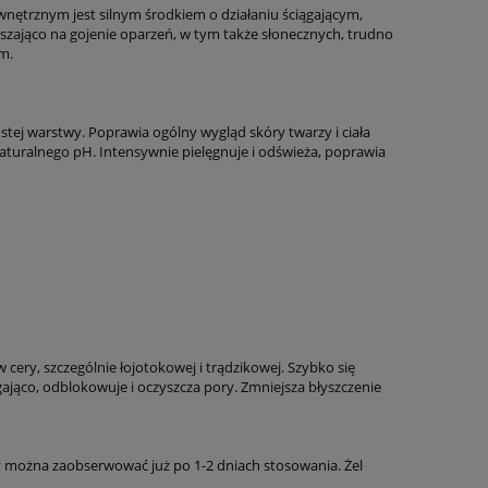
nętrznym jest silnym środkiem o działaniu ściągającym,
zająco na gojenie oparzeń, w tym także słonecznych, trudno
m.
stej warstwy. Poprawia ogólny wygląd skóry twarzy i ciała
aturalnego pH. Intensywnie pielęgnuje i odświeża, poprawia
ry, szczególnie łojotokowej i trądzikowej. Szybko się
gająco, odblokowuje i oczyszcza pory. Zmniejsza błyszczenie
ty można zaobserwować już po 1-2 dniach stosowania. Żel