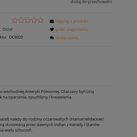
dodaj do przechowalni
zapytaj o produkt
:
Oczar
poleć znajomemu
ktu:
OC8020
dodaj opinię
-wschodniej Ameryki Północnej. Otaczany był czcią
k na oparzenia, opuchlizny i krwawienia.
 hazel) należy do rodziny oczarowatych {Hamamelidaceae).
liną stosowaną przez dawnych Indian z Kanady i Stanów
ia wielu schorzeń.