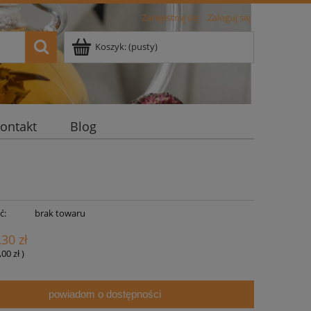
Zarejestruj się
Zaloguj się
Koszyk:
(pusty)
ontakt
Blog
ć:
brak towaru
,30 zł
,00 zł
)
powiadom o dostępności