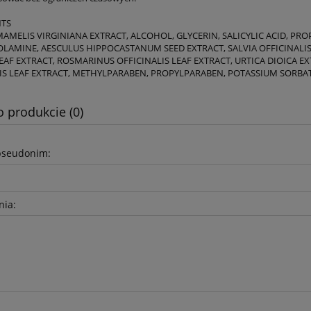
NTS
AMELIS VIRGINIANA EXTRACT, ALCOHOL, GLYCERIN, SALICYLIC ACID, PR
LAMINE, AESCULUS HIPPOCASTANUM SEED EXTRACT, SALVIA OFFICINALIS
EAF EXTRACT, ROSMARINUS OFFICINALIS LEAF EXTRACT, URTICA DIOICA 
IS LEAF EXTRACT, METHYLPARABEN, PROPYLPARABEN, POTASSIUM SORBAT
o produkcie (0)
pseudonim:
nia: