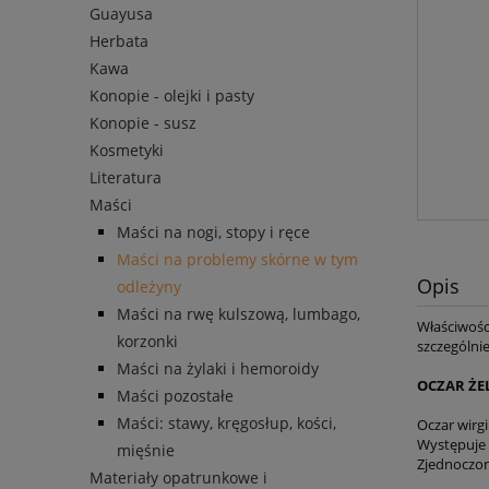
Guayusa
Herbata
Kawa
Konopie - olejki i pasty
Konopie - susz
Kosmetyki
Literatura
Maści
Maści na nogi, stopy i ręce
Maści na problemy skórne w tym
Opis
odleżyny
Maści na rwę kulszową, lumbago,
Właściwośc
korzonki
szczególnie
Maści na żylaki i hemoroidy
OCZAR ŻE
Maści pozostałe
Maści: stawy, kręgosłup, kości,
Oczar wirg
Występuje 
mięśnie
Zjednoczon
Materiały opatrunkowe i