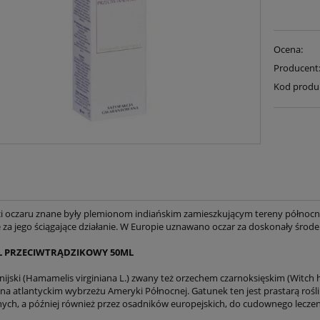
Ocena:
Producent
Kod produ
i oczaru znane były plemionom indiańskim zamieszkującym tereny północno
 za jego ściągające działanie. W Europie uznawano oczar za doskonały środe
L PRZECIWTRĄDZIKOWY 50ML
inijski (Hamamelis virginiana L.) zwany też orzechem czarnoksięskim (Witch
na atlantyckim wybrzeżu Ameryki Północnej. Gatunek ten jest prastarą roś
ych, a później również przez osadników europejskich, do cudownego leczen