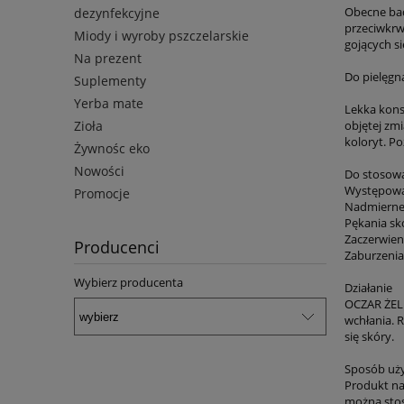
Obecne bad
dezynfekcyjne
przeciwkrw
Miody i wyroby pszczelarskie
gojących s
Na prezent
Do pielęgna
Suplementy
Yerba mate
Lekka konsy
Zioła
objętej zm
koloryt. Po
Żywnośc eko
Nowości
Do stosowa
Występowan
Promocje
Nadmiernej
Pękania s
Zaczerwien
Producenci
Zaburzenia
Wybierz producenta
Działanie
OCZAR ŻEL 
wchłania. R
się skóry.
Sposób uży
Produkt na
można stos