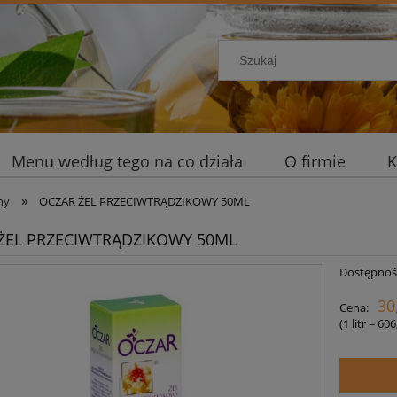
Menu według tego na co działa
O firmie
K
»
ny
OCZAR ŻEL PRZECIWTRĄDZIKOWY 50ML
ŻEL PRZECIWTRĄDZIKOWY 50ML
Dostępnoś
30
Cena:
(1
litr
=
606