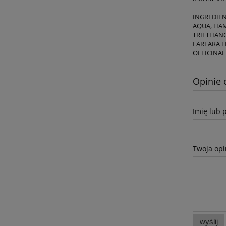
INGREDIE
AQUA, HAM
TRIETHANO
FARFARA L
OFFICINAL
Opinie 
Imię lub 
Twoja opi
wyślij