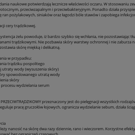
ania naukowe potwierdzają lecznicze właściwości oczaru. W stosowaniu zew
otocznym, przeciwzapalnym i przeciwbakteryjnym. Ponadto działa przyspies
ię ran pożylakowych, siniaków oraz łagodzi bóle stawów i zapobiega infekcjo
cji cery trądzikowej.
stencja żelu powoduje, iż bardzo szybko się wchłania, nie pozostawiając tłu
ianami trądzikowymi. Nie pozbawia skóry warstwy ochronnej i nie zaburza n
zostawia skórę miękką i delikatną.
nia w przypadku:
ia trądziku pospolitego
 utraty wody (wysuszenia skóry)
kóry spowodowanego utratą wody
ienia skóry
 procesu wydzielania serum
PRZECIWTRĄDZIKOWY przeznaczony jest do pielęgnacji wszystkich rodzajów ce
eguluje pracę gruczołów łojowych, ogranicza wydzielanie sebum, działa ścią
cia
leży nanosić na skórę dwa razy dziennie, rano i wieczorem. Korzystne efek
ować bez ograniczeń czasowych.