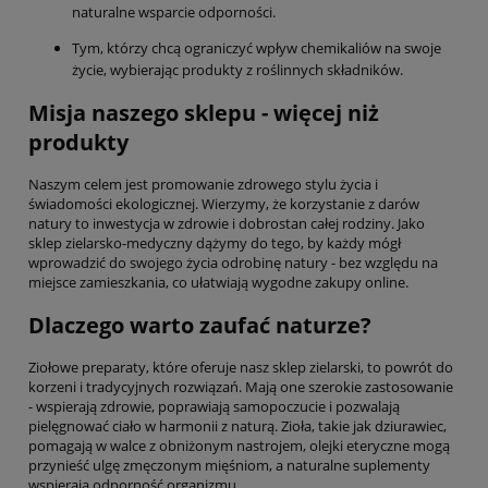
naturalne wsparcie odporności.
Tym, którzy chcą ograniczyć wpływ chemikaliów na swoje
życie, wybierając produkty z roślinnych składników.
Misja naszego sklepu - więcej niż
produkty
Naszym celem jest promowanie zdrowego stylu życia i
świadomości ekologicznej. Wierzymy, że korzystanie z darów
natury to inwestycja w zdrowie i dobrostan całej rodziny. Jako
sklep zielarsko-medyczny dążymy do tego, by każdy mógł
wprowadzić do swojego życia odrobinę natury - bez względu na
miejsce zamieszkania, co ułatwiają wygodne zakupy online.
Dlaczego warto zaufać naturze?
Ziołowe preparaty, które oferuje nasz sklep zielarski, to powrót do
korzeni i tradycyjnych rozwiązań. Mają one szerokie zastosowanie
- wspierają zdrowie, poprawiają samopoczucie i pozwalają
pielęgnować ciało w harmonii z naturą. Zioła, takie jak dziurawiec,
pomagają w walce z obniżonym nastrojem, olejki eteryczne mogą
przynieść ulgę zmęczonym mięśniom, a naturalne suplementy
wspierają odporność organizmu.