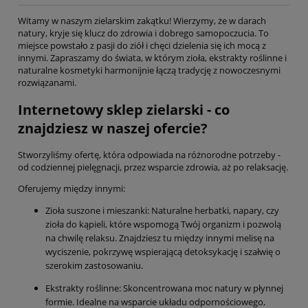
Witamy w naszym zielarskim zakątku! Wierzymy, że w darach
natury, kryje się klucz do zdrowia i dobrego samopoczucia. To
miejsce powstało z pasji do ziół i chęci dzielenia się ich mocą z
innymi. Zapraszamy do świata, w którym zioła, ekstrakty roślinne i
naturalne kosmetyki harmonijnie łączą tradycję z nowoczesnymi
rozwiązanami.
Internetowy sklep zielarski - co
znajdziesz w naszej ofercie?
Stworzyliśmy ofertę, która odpowiada na różnorodne potrzeby -
od codziennej pielęgnacji, przez wsparcie zdrowia, aż po relaksację.
Oferujemy między innymi:
Zioła suszone i mieszanki: Naturalne herbatki, napary, czy
zioła do kąpieli, które wspomogą Twój organizm i pozwolą
na chwilę relaksu. Znajdziesz tu między innymi melisę na
wyciszenie, pokrzywę wspierającą detoksykację i szałwię o
szerokim zastosowaniu.
Ekstrakty roślinne: Skoncentrowana moc natury w płynnej
formie. Idealne na wsparcie układu odpornościowego,