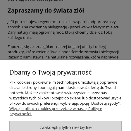
Zapraszamy do świata ziół
Jeśli potrzebujesz regeneracji, relaksu, wsparcia odporności czy
sposobu na codzienną pielęgnację - jesteś we właściwym miejscu.
Dary natury mają ogromną moc, którą chcemy dzielić z Tobą
każdego dnia.
Zapoznaj się ze szczegółami naszej bogatej oferty i odkryj
produkty, które zmienią Twoje podejście do zdrowia i pielęgnacji.
Razem z nami stawiaj na naturalne rozwiązania, które naprawdę
działają. Wybierz życie w harmonii z naturą, a Twoje ciało i umysł Ci
za to podziękują!
Dbamy o Twoją prywatność
Pliki cookies i pokrewne im technologie umożliwiają poprawne
Pomoc
działanie strony i pomagają nam dostosować ofertę do Twoich
potrzeb. Możesz zaakceptować wykorzystanie przez nas
wszystkich tych plików i przejść do sklepu lub dostosować użycie
Moje konto
plików do swoich preferencji, wybierając opcję "Dostosuj zgody".
Więcej o plikach cookies przeczytasz w naszej Polityce
prywatności.
Płatności i dostawa
zaakceptuj tylko niezbędne
Informacje