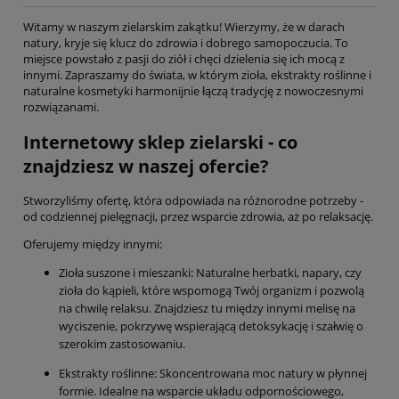
Witamy w naszym zielarskim zakątku! Wierzymy, że w darach
natury, kryje się klucz do zdrowia i dobrego samopoczucia. To
miejsce powstało z pasji do ziół i chęci dzielenia się ich mocą z
innymi. Zapraszamy do świata, w którym zioła, ekstrakty roślinne i
naturalne kosmetyki harmonijnie łączą tradycję z nowoczesnymi
rozwiązanami.
Internetowy sklep zielarski - co
znajdziesz w naszej ofercie?
Stworzyliśmy ofertę, która odpowiada na różnorodne potrzeby -
od codziennej pielęgnacji, przez wsparcie zdrowia, aż po relaksację.
Oferujemy między innymi:
Zioła suszone i mieszanki: Naturalne herbatki, napary, czy
zioła do kąpieli, które wspomogą Twój organizm i pozwolą
na chwilę relaksu. Znajdziesz tu między innymi melisę na
wyciszenie, pokrzywę wspierającą detoksykację i szałwię o
szerokim zastosowaniu.
Ekstrakty roślinne: Skoncentrowana moc natury w płynnej
formie. Idealne na wsparcie układu odpornościowego,