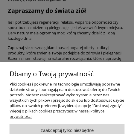
Zapraszamy do świata ziół
Jeśli potrzebujesz regeneracji, relaksu, wsparcia odporności czy
sposobu na codzienną pielęgnację - jesteś we właściwym miejscu.
Dary natury mają ogromną moc, którą chcemy dzielić z Tobą
każdego dnia.
Zapoznaj się ze szczegółami naszej bogatej oferty i odkryj
produkty, które zmienią Twoje podejście do zdrowia i pielęgnacji.
Razem z nami stawiaj na naturalne rozwiązania, które naprawdę
działają. Wybierz życie w harmonii z naturą, a Twoje ciało i umysł Ci
za to podziękują!
Dbamy o Twoją prywatność
Pliki cookies i pokrewne im technologie umożliwiają poprawne
Pomoc
działanie strony i pomagają nam dostosować ofertę do Twoich
potrzeb. Możesz zaakceptować wykorzystanie przez nas
wszystkich tych plików i przejść do sklepu lub dostosować użycie
Moje konto
plików do swoich preferencji, wybierając opcję "Dostosuj zgody".
Więcej o plikach cookies przeczytasz w naszej Polityce
prywatności.
Płatności i dostawa
zaakceptuj tylko niezbędne
Informacje