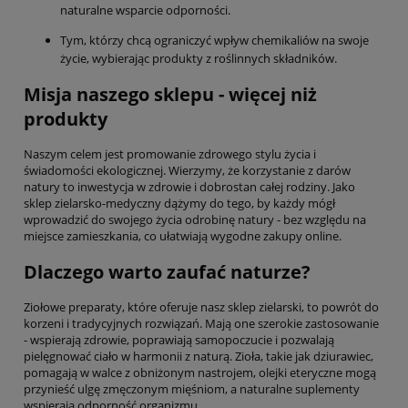
naturalne wsparcie odporności.
Tym, którzy chcą ograniczyć wpływ chemikaliów na swoje
życie, wybierając produkty z roślinnych składników.
Misja naszego sklepu - więcej niż
produkty
Naszym celem jest promowanie zdrowego stylu życia i
świadomości ekologicznej. Wierzymy, że korzystanie z darów
natury to inwestycja w zdrowie i dobrostan całej rodziny. Jako
sklep zielarsko-medyczny dążymy do tego, by każdy mógł
wprowadzić do swojego życia odrobinę natury - bez względu na
miejsce zamieszkania, co ułatwiają wygodne zakupy online.
Dlaczego warto zaufać naturze?
Ziołowe preparaty, które oferuje nasz sklep zielarski, to powrót do
korzeni i tradycyjnych rozwiązań. Mają one szerokie zastosowanie
- wspierają zdrowie, poprawiają samopoczucie i pozwalają
pielęgnować ciało w harmonii z naturą. Zioła, takie jak dziurawiec,
pomagają w walce z obniżonym nastrojem, olejki eteryczne mogą
przynieść ulgę zmęczonym mięśniom, a naturalne suplementy
wspierają odporność organizmu.