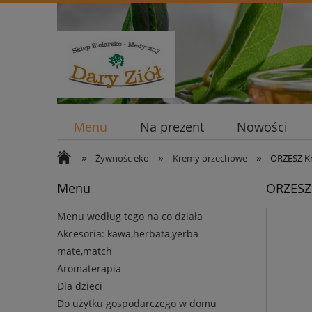
Menu
Na prezent
Nowości
»
»
»
Żywnośc eko
Kremy orzechowe
ORZESZ Kr
Menu
ORZESZ 
Menu według tego na co działa
Akcesoria: kawa,herbata,yerba
mate,match
Aromaterapia
Dla dzieci
Do użytku gospodarczego w domu