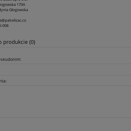
łogowska 170A
dynia Głogowska
@palcelizac.co
6-008
o produkcie (0)
pseudonim:
nia: