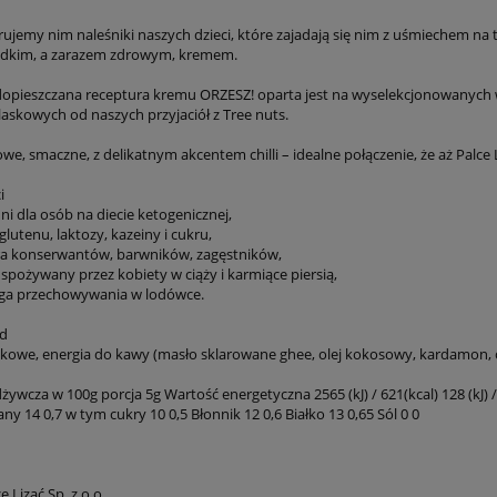
rujemy nim naleśniki naszych dzieci, które zajadają się nim z uśmiechem na 
odkim, a zarazem zdrowym, kremem.
 dopieszczana receptura kremu ORZESZ! oparta jest na wyselekcjonowanych 
laskowych od naszych przyjaciół z Tree nuts.
owe, smaczne, z delikatnym akcentem chilli – idealne połączenie, że aż Palce 
i
i dla osób na diecie ketogenicznej,
glutenu, laktozy, kazeiny i cukru,
era konserwantów, barwników, zagęstników,
spożywany przez kobiety w ciąży i karmiące piersią,
ga przechowywania w lodówce.
ad
skowe, energia do kawy (masło sklarowane ghee, olej kokosowy, kardamon, cyn
ywcza w 100g porcja 5g Wartość energetyczna 2565 (kJ) / 621(kcal) 128 (kJ) /
 14 0,7 w tym cukry 10 0,5 Błonnik 12 0,6 Białko 13 0,65 Sól 0 0
e Lizać Sp. z o.o.