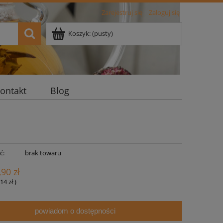
Zarejestruj się
Zaloguj się
Koszyk:
(pusty)
ontakt
Blog
ć:
brak towaru
,90 zł
14 zł
)
powiadom o dostępności