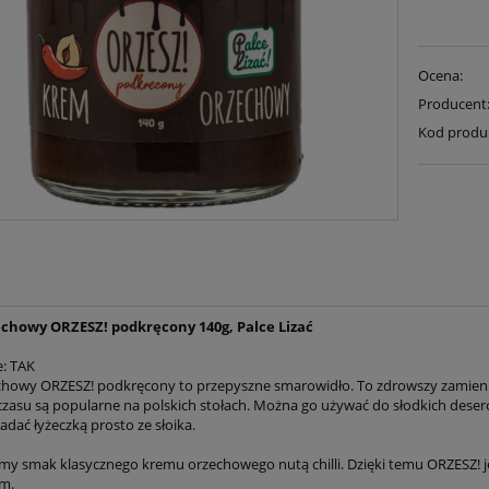
Ocena:
Producent
Kod produ
chowy ORZESZ! podkręcony 140g, Palce Lizać
e: TAK
howy ORZESZ! podkręcony to przepyszne smarowidło. To zdrowszy zamien
czasu są popularne na polskich stołach. Można go używać do słodkich deseró
adać łyżeczką prosto ze słoika.
my smak klasycznego kremu orzechowego nutą chilli. Dzięki temu ORZESZ! jest 
m.