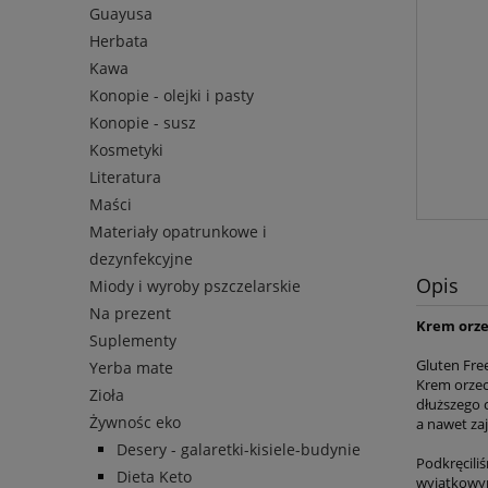
Guayusa
Herbata
Kawa
Konopie - olejki i pasty
Konopie - susz
Kosmetyki
Literatura
Maści
Materiały opatrunkowe i
dezynfekcyjne
Opis
Miody i wyroby pszczelarskie
Na prezent
Krem orze
Suplementy
Gluten Fre
Yerba mate
Krem orzec
Zioła
dłuższego 
Żywnośc eko
a nawet zaj
Desery - galaretki-kisiele-budynie
Podkręciliś
Dieta Keto
wyjątkowy