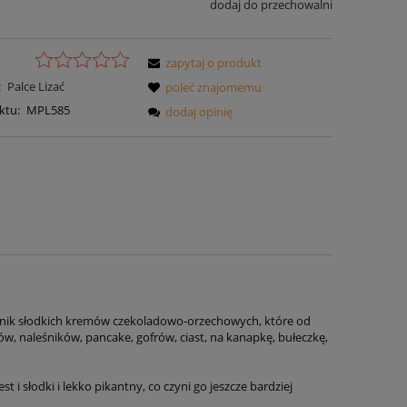
dodaj do przechowalni
zapytaj o produkt
:
Palce Lizać
poleć znajomemu
ktu:
MPL585
dodaj opinię
nik słodkich kremów czekoladowo-orzechowych, które od
w, naleśników, pancake, gofrów, ciast, na kanapkę, bułeczkę,
i słodki i lekko pikantny, co czyni go jeszcze bardziej