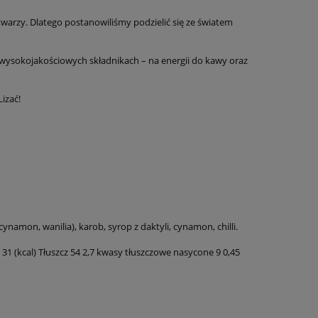
twarzy. Dlatego postanowiliśmy podzielić się ze światem
wysokojakościowych składnikach – na energii do kawy oraz
Lizać!
amon, wanilia), karob, syrop z daktyli, cynamon, chilli.
 31 (kcal) Tłuszcz 54 2,7 kwasy tłuszczowe nasycone 9 0,45