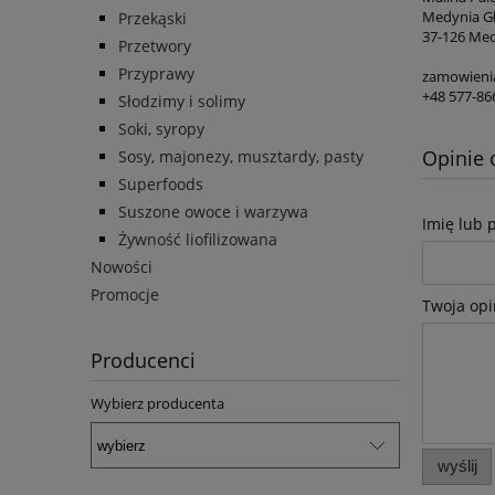
Medynia G
Przekąski
37-126 Me
Przetwory
Przyprawy
zamowienia
+48 577-86
Słodzimy i solimy
Soki, syropy
Opinie 
Sosy, majonezy, musztardy, pasty
Superfoods
Suszone owoce i warzywa
Imię lub 
Żywność liofilizowana
Nowości
Promocje
Twoja opi
Producenci
Wybierz producenta
wyślij