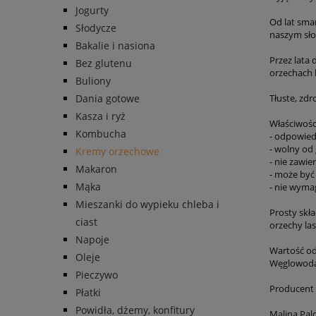
Jogurty
Od lat sma
Słodycze
naszym sł
Bakalie i nasiona
Przez lata
Bez glutenu
orzechach 
Buliony
Dania gotowe
Tłuste, zdr
Kasza i ryż
Właściwośc
Kombucha
- odpowiedn
- wolny od 
Kremy orzechowe
- nie zawi
Makaron
- może być 
Mąka
- nie wyma
Mieszanki do wypieku chleba i
Prosty skł
ciast
orzechy la
Napoje
Wartość odż
Oleje
Węglowodany
Pieczywo
Producent
Płatki
Powidła, dżemy, konfitury
Malina Palc