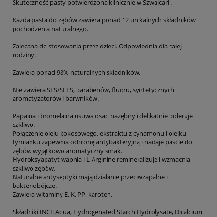
Skuteczność pasty potwierdzona klinicznie w Szwajcarii.
Każda pasta do zębów zawiera ponad 12 unikalnych składników
pochodzenia naturalnego.
Zalecana do stosowania przez dzieci. Odpowiednia dla całej
rodziny.
Zawiera ponad 98% naturalnych składników.
Nie zawiera SLS/SLES, parabenów, fluoru, syntetycznych
aromatyzatorów i barwników.
Papaina i bromelaina usuwa osad nazębny i delikatnie poleruje
szkliwo.
Połączenie oleju kokosowego, ekstraktu z cynamonu i olejku
tymianku zapewnia ochronę antybakteryjną i nadaje paście do
zębów wyjątkowo aromatyczny smak.
Hydroksyapatyt wapnia i L-Arginine remineralizuje i wzmacnia
szkliwo zębów.
Naturalne antyseptyki mają działanie przeciwzapalne i
bakteriobójcze.
Zawiera witaminy E, K, PP, karoten.
Składniki INCI: Aqua, Hydrogenated Starch Hydrolysate, Dicalcium