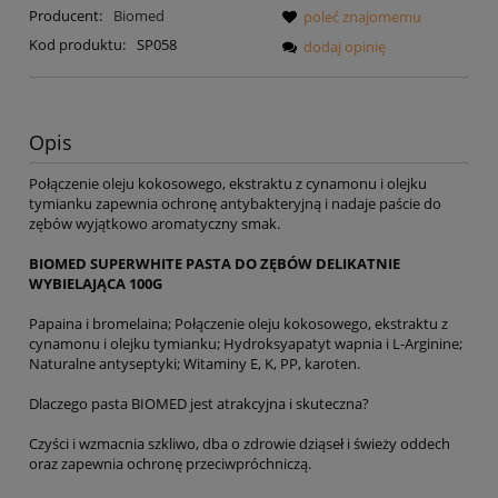
Producent:
Biomed
poleć znajomemu
Kod produktu:
SP058
dodaj opinię
Opis
Połączenie oleju kokosowego, ekstraktu z cynamonu i olejku
tymianku zapewnia ochronę antybakteryjną i nadaje paście do
zębów wyjątkowo aromatyczny smak.
BIOMED SUPERWHITE PASTA DO ZĘBÓW DELIKATNIE
WYBIELAJĄCA 100G
Papaina i bromelaina; Połączenie oleju kokosowego, ekstraktu z
cynamonu i olejku tymianku; Hydroksyapatyt wapnia i L-Arginine;
Naturalne antyseptyki; Witaminy E, K, PP, karoten.
Dlaczego pasta BIOMED jest atrakcyjna i skuteczna?
Czyści i wzmacnia szkliwo, dba o zdrowie dziąseł i świeży oddech
oraz zapewnia ochronę przeciwpróchniczą.