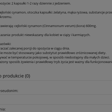
ożycie: 2 kapsułki 1-2 razy dziennie z jedzeniem.
 cejloński cynamon, otoczka kapsułki: żelatyna, mąka ryżowa, substancje pr
 krzemu.
 zawierają: cejloński cynamon (Cinnamonum verum) (kora) 600mg.
azania: produkt niewskazany dla kobiet w ciąży i karmiących.
azówki:
raczać zalecanej porcji do spożycia w ciągu dnia.
nie może być stosowany jako substytut prawidłowo zróżnicowanej diety.
ywać w temperaturze pokojowej, w sposób niedostępny dla małych dzieci.
żony sposób żywienia i prawidłowy tryb życia jest ważny dla funkcjonowan
o produkcie (0)
pseudonim:
nia: