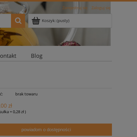
Zarejestruj się
Zaloguj się
Koszyk:
(pusty)
ontakt
Blog
ć:
brak towaru
,00 zł
psułka
=
0,28 zł
)
powiadom o dostępności