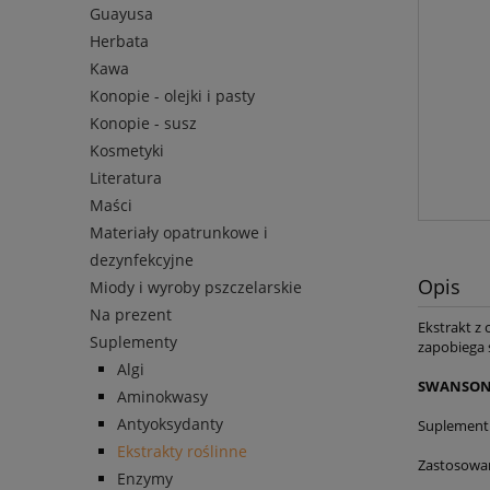
Guayusa
Herbata
Kawa
Konopie - olejki i pasty
Konopie - susz
Kosmetyki
Literatura
Maści
Materiały opatrunkowe i
dezynfekcyjne
Opis
Miody i wyroby pszczelarskie
Na prezent
Ekstrakt z
Suplementy
zapobiega 
Algi
SWANSON 
Aminokwasy
Antyoksydanty
Suplement 
Ekstrakty roślinne
Zastosowan
Enzymy