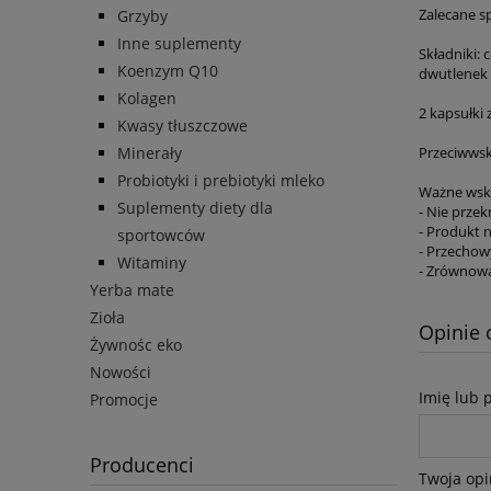
Zalecane sp
Grzyby
Inne suplementy
Składniki:
Koenzym Q10
dwutlenek
Kolagen
2 kapsułki
Kwasy tłuszczowe
Minerały
Przeciwwsk
Probiotyki i prebiotyki mleko
Ważne wsk
Suplementy diety dla
- Nie przek
- Produkt 
sportowców
- Przechow
Witaminy
- Zrównowa
Yerba mate
Zioła
Opinie 
Żywnośc eko
Nowości
Imię lub 
Promocje
Producenci
Twoja opi