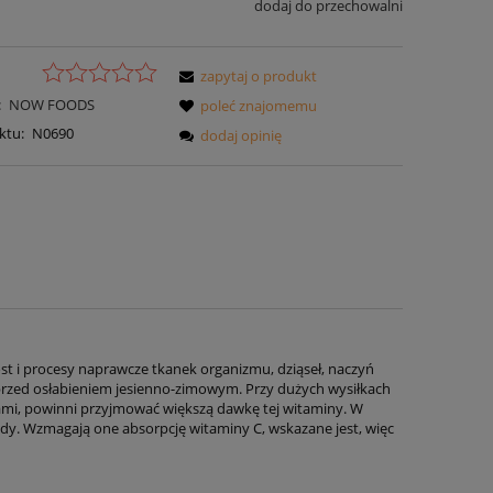
dodaj do przechowalni
zapytaj o produkt
:
NOW FOODS
poleć znajomemu
ktu:
N0690
dodaj opinię
st i procesy naprawcze tkanek organizmu, dziąseł, naczyń
 przed osłabieniem jesienno-zimowym. Przy dużych wysiłkach
ami, powinni przyjmować większą dawkę tej witaminy. W
dy. Wzmagają one absorpcję witaminy C, wskazane jest, więc