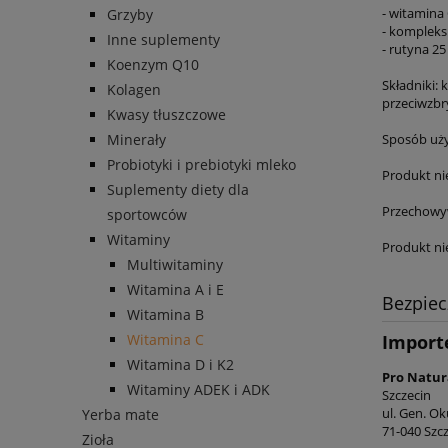
- witamina
Grzyby
- kompleks
Inne suplementy
- rutyna 2
Koenzym Q10
Składniki:
Kolagen
przeciwzbr
Kwasy tłuszczowe
Minerały
Sposób użyc
Probiotyki i prebiotyki mleko
Produkt ni
Suplementy diety dla
Przechowyw
sportowców
Witaminy
Produkt ni
Multiwitaminy
Witamina A i E
Bezpie
Witamina B
Witamina C
Import
Witamina D i K2
Pro Natura
Witaminy ADEK i ADK
Szczecin
ul. Gen. Ok
Yerba mate
71-040 Szcz
Zioła