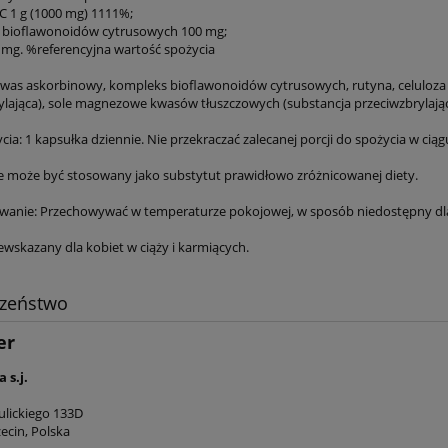
 C 1 g (1000 mg) 1111%;
 bioflawonoidów cytrusowych 100 mg;
5 mg. %referencyjna wartość spożycia
 kwas askorbinowy, kompleks bioflawonoidów cytrusowych, rutyna, celuloza 
ylająca), sole magnezowe kwasów tłuszczowych (substancja przeciwzbrylając
ia: 1 kapsułka dziennie. Nie przekraczać zalecanej porcji do spożycia w ciąg
e może być stosowany jako substytut prawidłowo zróżnicowanej diety.
anie: Przechowywać w temperaturze pokojowej, w sposób niedostępny dla
ewskazany dla kobiet w ciąży i karmiących.
czeństwo
er
 s.j.
ulickiego 133D
ecin, Polska