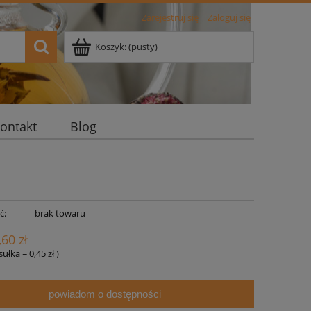
Zarejestruj się
Zaloguj się
Koszyk:
(pusty)
ontakt
Blog
ć:
brak towaru
,60 zł
psułka
=
0,45 zł
)
powiadom o dostępności