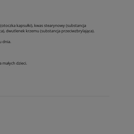
(otoczka kapsułki), kwas stearynowy (substancja
a), dwutlenek krzemu (substancja przeciwzbrylająca).
u dnia.
 małych dzieci.