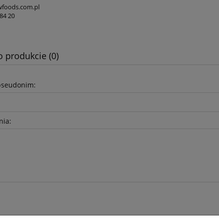
foods.com.pl
84 20
o produkcie (0)
pseudonim:
nia: