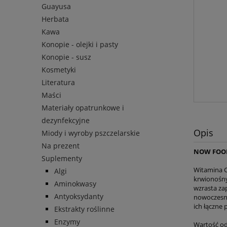
Guayusa
Herbata
Kawa
Konopie - olejki i pasty
Konopie - susz
Kosmetyki
Literatura
Maści
Materiały opatrunkowe i
dezynfekcyjne
Opis
Miody i wyroby pszczelarskie
Na prezent
NOW FOOD
Suplementy
Witamina C
Algi
krwionośny
Aminokwasy
wzrasta za
Antyoksydanty
nowoczesny
ich łączne
Ekstrakty roślinne
Enzymy
Wartość od