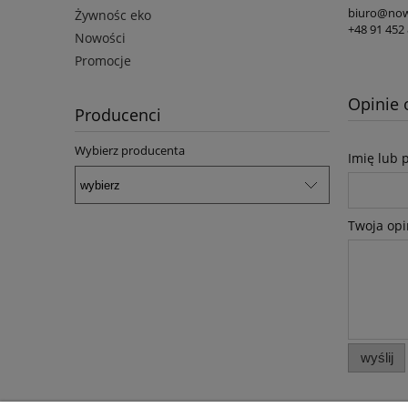
biuro@now
Żywnośc eko
+48 91 452 
Nowości
Promocje
Opinie 
Producenci
Wybierz producenta
Imię lub 
Twoja opi
wyślij