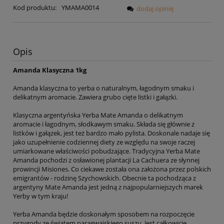
Kod produktu:
YMAMA0014
dodaj opinię
Opis
Amanda Klasyczna 1kg
Amanda klasyczna to yerba o naturalnym, łagodnym smaku i
delikatnym aromacie. Zawiera grubo cięte listki i gałązki.
Klasyczna argentyńska Yerba Mate Amanda o delikatnym
aromacie i łagodnym, słodkawym smaku. Składa się głównie z
listków i gałązek, jest też bardzo mało pylista. Doskonale nadaje się
jako uzupełnienie codziennej diety ze względu na swoje raczej
umiarkowane właściwości pobudzające. Tradycyjna Yerba Mate
Amanda pochodzi z osławionej plantacji La Cachuera ze słynnej
prowincji Misiones. Co ciekawe została ona założona przez polskich
emigrantów - rodzinę Szychowskich. Obecnie ta pochodząca z
argentyny Mate Amanda jest jedną z najpopularniejszych marek
Yerby w tym kraju!
Yerba Amanda będzie doskonałym sposobem na rozpoczęcie
przygody ze światem paragwajskiego suszu. Jest całkowicie