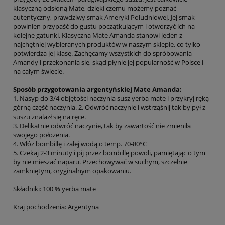
klasyczną odsłoną Mate, dzięki czemu możemy poznać
autentyczny, prawdziwy smak Ameryki Południowej. Jej smak
powinien przypaść do gustu początkującym i otworzyć ich na
kolejne gatunki. Klasyczna Mate Amanda stanowi jeden z
najchętniej wybieranych produktów w naszym sklepie, co tylko
potwierdza jej klasę. Zachęcamy wszystkich do spróbowania
Amandy i przekonania się, skąd płynie jej popularność w Polsce i
na całym świecie.
Sposób przygotowania argentyńskiej Mate Amanda:
1. Nasyp do 3/4 objętości naczynia susz yerba mate i przykryj ręką
górną część naczynia. 2. Odwróć naczynie i wstrząśnij tak by pył z
suszu znalazł się na ręce.
3. Delikatnie odwróć naczynie, tak by zawartość nie zmieniła
swojego położenia.
4. Włóż bombillę i zalej wodą o temp. 70-80°C
5. Czekaj 2-3 minuty i pij przez bombillę powoli, pamiętając o tym
by nie mieszać naparu. Przechowywać w suchym, szczelnie
zamkniętym, oryginalnym opakowaniu.
Składniki: 100 % yerba mate
Kraj pochodzenia: Argentyna