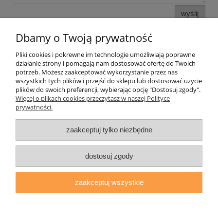
wyślij
Dbamy o Twoją prywatność
Pliki cookies i pokrewne im technologie umożliwiają poprawne
Pomoc
działanie strony i pomagają nam dostosować ofertę do Twoich
potrzeb. Możesz zaakceptować wykorzystanie przez nas
wszystkich tych plików i przejść do sklepu lub dostosować użycie
Moje konto
plików do swoich preferencji, wybierając opcję "Dostosuj zgody".
Więcej o plikach cookies przeczytasz w naszej Polityce
prywatności.
Płatności i dostawa
zaakceptuj tylko niezbędne
Informacje
O nas
dostosuj zgody
zaakceptuj wszystkie
daryziol.pl
|
ul. Grodzka Nr 23, 67-200 Głogów | woj. dolnośląskie
| tel.: 513093168 | email:
sklep@daryziol.pl
| NIP: 6921579498 |
REGON: 382608731