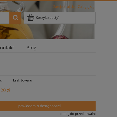
Zarejestruj się
Zaloguj się
Koszyk:
(pusty)
ontakt
Blog
ć:
brak towaru
,20 zł
powiadom o dostępności
dodaj do przechowalni