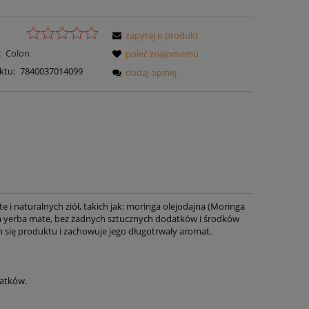
zapytaj o produkt
:
Colon
poleć znajomemu
ktu:
7840037014099
dodaj opinię
i naturalnych ziół, takich jak: moringa olejodajna (Moringa
lna yerba mate, bez żadnych sztucznych dodatków i środków
ię produktu i zachowuje jego długotrwały aromat.
datków.