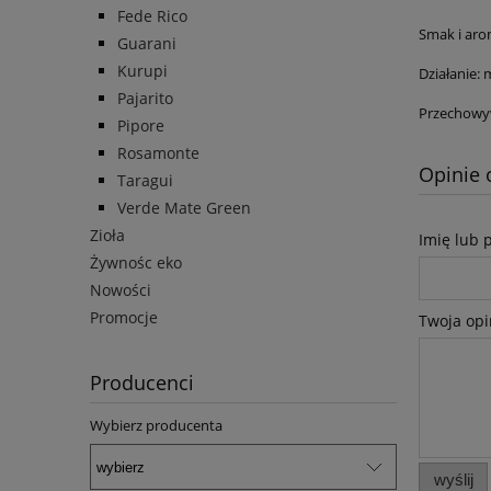
Fede Rico
Smak i arom
Guarani
Kurupi
Działanie:
Pajarito
Przechowy
Pipore
Rosamonte
Opinie 
Taragui
Verde Mate Green
Zioła
Imię lub 
Żywnośc eko
Nowości
Promocje
Twoja opi
Producenci
Wybierz producenta
wyślij