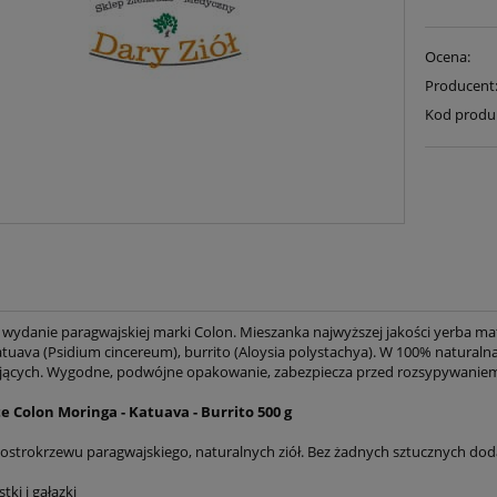
Ocena:
Producent
Kod produ
wydanie paragwajskiej marki Colon. Mieszanka najwyższej jakości yerba mate 
 katuava (Psidium cincereum), burrito (Aloysia polystachya). W 100% natura
ących. Wygodne, podwójne opakowanie, zabezpiecza przed rozsypywaniem s
 Colon Moringa - Katuava - Burrito 500 g
ostrokrzewu paragwajskiego, naturalnych ziół. Bez żadnych sztucznych do
stki i gałązki