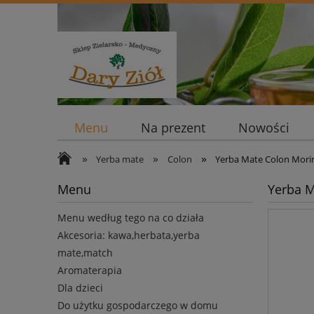
Menu
Na prezent
Nowości
»
»
»
Yerba mate
Colon
Yerba Mate Colon Moring
Menu
Yerba M
Menu według tego na co działa
Akcesoria: kawa,herbata,yerba
mate,match
Aromaterapia
Dla dzieci
Do użytku gospodarczego w domu