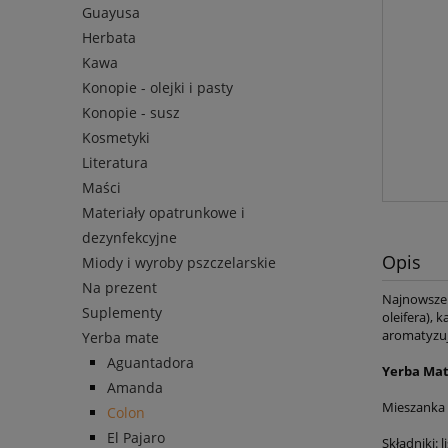
Guayusa
Herbata
Kawa
Konopie - olejki i pasty
Konopie - susz
Kosmetyki
Literatura
Maści
Materiały opatrunkowe i
dezynfekcyjne
Opis
Miody i wyroby pszczelarskie
Na prezent
Najnowsze 
Suplementy
oleifera),
aromatyzuj
Yerba mate
Aguantadora
Yerba Mate
Amanda
Mieszanka 
Colon
El Pajaro
Składniki: li