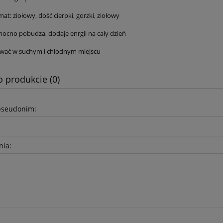
at: ziołowy, dość cierpki, gorzki, ziołowy
 mocno pobudza, dodaje enrgii na cały dzień
wać w suchym i chłodnym miejscu
o produkcie (0)
pseudonim:
nia: