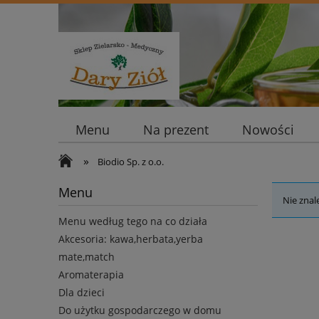
Menu
Na prezent
Nowości
»
Biodio Sp. z o.o.
Menu
Nie znal
Menu według tego na co działa
Akcesoria: kawa,herbata,yerba
mate,match
Aromaterapia
Dla dzieci
Do użytku gospodarczego w domu