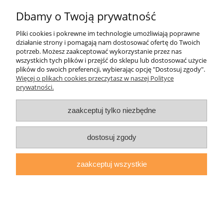
Dbamy o Twoją prywatność
Informacje
Pliki cookies i pokrewne im technologie umożliwiają poprawne
działanie strony i pomagają nam dostosować ofertę do Twoich
O nas
potrzeb. Możesz zaakceptować wykorzystanie przez nas
wszystkich tych plików i przejść do sklepu lub dostosować użycie
plików do swoich preferencji, wybierając opcję "Dostosuj zgody".
daryziol.pl
|
ul. Grodzka Nr 23, 67-200 Głogów | woj. dolnośląskie
Więcej o plikach cookies przeczytasz w naszej Polityce
| tel.: 513093168 | email:
sklep@daryziol.pl
| NIP: 6921579498 |
prywatności.
REGON: 382608731
pokaż pełną wersję strony
zaakceptuj tylko niezbędne
Sklep internetowy Shoper.pl
dostosuj zgody
zaakceptuj wszystkie