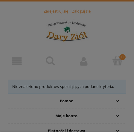
Zarejestruj się
Zaloguj się
Nie znaleziono produktów spełniających podane kryteria.
Pomoc
Moje konto
Płatności i dostawa