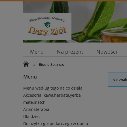
Menu
Na prezent
Nowości
»
Biodio Sp. z o.o.
Menu
Nie znal
Menu według tego na co działa
Akcesoria: kawa,herbata,yerba
mate,match
Aromaterapia
Dla dzieci
Do użytku gospodarczego w domu