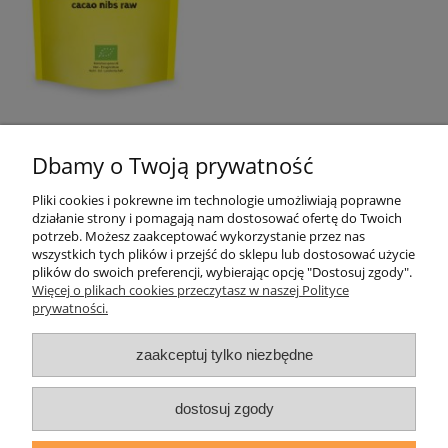
«
1
2
3
»
Dbamy o Twoją prywatność
Pliki cookies i pokrewne im technologie umożliwiają poprawne
Pomoc
działanie strony i pomagają nam dostosować ofertę do Twoich
potrzeb. Możesz zaakceptować wykorzystanie przez nas
wszystkich tych plików i przejść do sklepu lub dostosować użycie
Moje konto
plików do swoich preferencji, wybierając opcję "Dostosuj zgody".
Więcej o plikach cookies przeczytasz w naszej Polityce
prywatności.
Płatności i dostawa
zaakceptuj tylko niezbędne
Informacje
O nas
dostosuj zgody