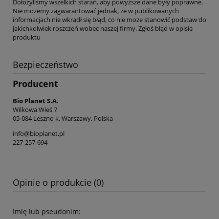
Dołożyliśmy wszelkich starań, aby powyższe dane były poprawne.
Nie możemy zagwarantować jednak, że w publikowanych
informacjach nie wkradł się błąd, co nie może stanowić podstaw do
jakichkolwiek roszczeń wobec naszej firmy. Zgłoś błąd w opisie
produktu
Bezpieczeństwo
Producent
Bio Planet S.A.
Wilkowa Wieś 7
05-084 Leszno k. Warszawy, Polska
info@bioplanet.pl
227-257-694
Opinie o produkcie (0)
Imię lub pseudonim: