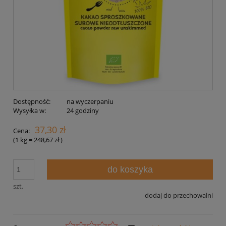
Dostępność:
na wyczerpaniu
Wysyłka w:
24 godziny
37,30 zł
Cena:
(1
kg
=
248,67 zł
)
do koszyka
szt.
dodaj do przechowalni