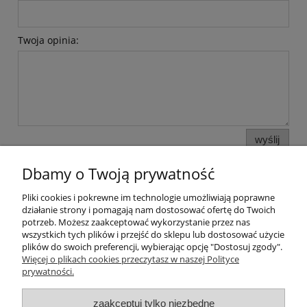
Twoja opinia:
wyślij
Dbamy o Twoją prywatność
Pliki cookies i pokrewne im technologie umożliwiają poprawne
Pomoc
działanie strony i pomagają nam dostosować ofertę do Twoich
potrzeb. Możesz zaakceptować wykorzystanie przez nas
wszystkich tych plików i przejść do sklepu lub dostosować użycie
Moje konto
plików do swoich preferencji, wybierając opcję "Dostosuj zgody".
Więcej o plikach cookies przeczytasz w naszej Polityce
prywatności.
Płatności i dostawa
zaakceptuj tylko niezbędne
Informacje