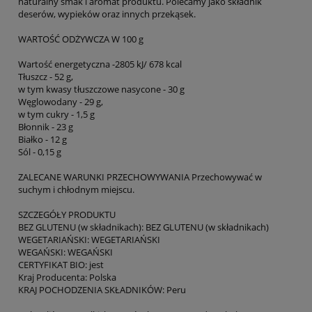
naturalny smak i aromat produktu. Polecamy jako składnik
deserów, wypieków oraz innych przekąsek.
WARTOŚĆ ODŻYWCZA W 100 g
Wartość energetyczna -2805 kJ/ 678 kcal
Tłuszcz - 52 g,
w tym kwasy tłuszczowe nasycone - 30 g
Węglowodany - 29 g,
w tym cukry - 1,5 g
Błonnik - 23 g
Białko - 12 g
Sól - 0,15 g
ZALECANE WARUNKI PRZECHOWYWANIA Przechowywać w
suchym i chłodnym miejscu.
SZCZEGÓŁY PRODUKTU
BEZ GLUTENU (w składnikach): BEZ GLUTENU (w składnikach)
WEGETARIAŃSKI: WEGETARIAŃSKI
WEGAŃSKI: WEGAŃSKI
CERTYFIKAT BIO: jest
Kraj Producenta: Polska
KRAJ POCHODZENIA SKŁADNIKÓW: Peru