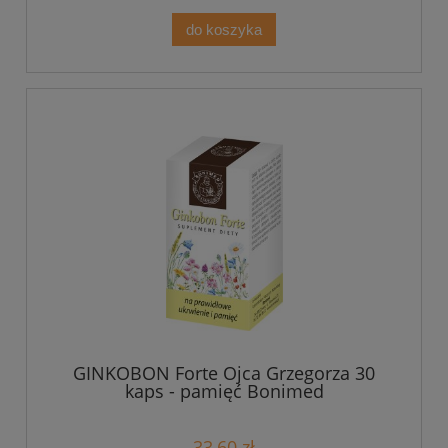
do koszyka
GINKOBON Forte Ojca Grzegorza 30
kaps - pamięć Bonimed
33,60 zł