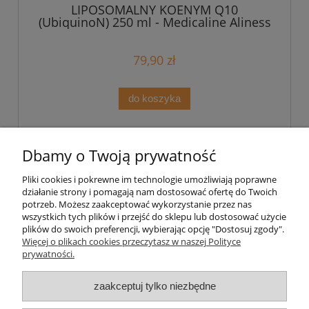
LIPOSOMALNY KOENYM Q10
(UbiquinoN) 250 ml - Medicaline Aliness
79,90 zł
do koszyka
«
1
2
»
Dbamy o Twoją prywatność
Pliki cookies i pokrewne im technologie umożliwiają poprawne
Pomoc
działanie strony i pomagają nam dostosować ofertę do Twoich
potrzeb. Możesz zaakceptować wykorzystanie przez nas
wszystkich tych plików i przejść do sklepu lub dostosować użycie
Moje konto
plików do swoich preferencji, wybierając opcję "Dostosuj zgody".
Więcej o plikach cookies przeczytasz w naszej Polityce
prywatności.
Płatności i dostawa
zaakceptuj tylko niezbędne
Informacje