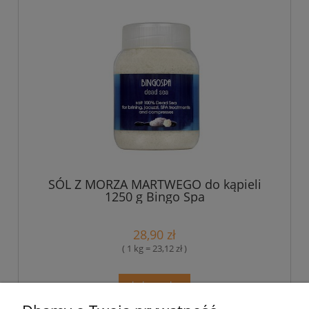
SÓL Z MORZA MARTWEGO do kąpieli
1250 g Bingo Spa
28,90 zł
( 1 kg = 23,12 zł )
do koszyka