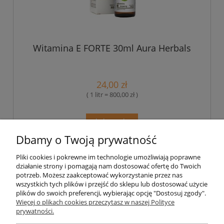
Witamina E FORTE 30ml Aura Herbals
24,00 zł
( 1 litr = 800,00 zł )
do koszyka
Dbamy o Twoją prywatność
Pliki cookies i pokrewne im technologie umożliwiają poprawne
Pomoc
działanie strony i pomagają nam dostosować ofertę do Twoich
potrzeb. Możesz zaakceptować wykorzystanie przez nas
wszystkich tych plików i przejść do sklepu lub dostosować użycie
Moje konto
plików do swoich preferencji, wybierając opcję "Dostosuj zgody".
Więcej o plikach cookies przeczytasz w naszej Polityce
prywatności.
Płatności i dostawa