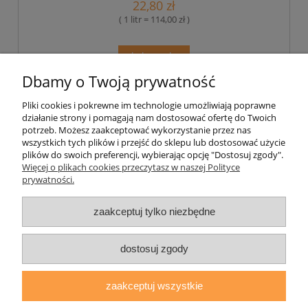
22,80 zł
( 1 litr = 114,00 zł )
do koszyka
Dbamy o Twoją prywatność
Pliki cookies i pokrewne im technologie umożliwiają poprawne
Pomoc
działanie strony i pomagają nam dostosować ofertę do Twoich
potrzeb. Możesz zaakceptować wykorzystanie przez nas
wszystkich tych plików i przejść do sklepu lub dostosować użycie
Moje konto
plików do swoich preferencji, wybierając opcję "Dostosuj zgody".
Więcej o plikach cookies przeczytasz w naszej Polityce
prywatności.
Płatności i dostawa
zaakceptuj tylko niezbędne
Informacje
O nas
dostosuj zgody
zaakceptuj wszystkie
daryziol.pl
|
ul. Grodzka Nr 23, 67-200 Głogów | woj. dolnośląskie
| tel.: 513093168 | email:
sklep@daryziol.pl
| NIP: 6921579498 |