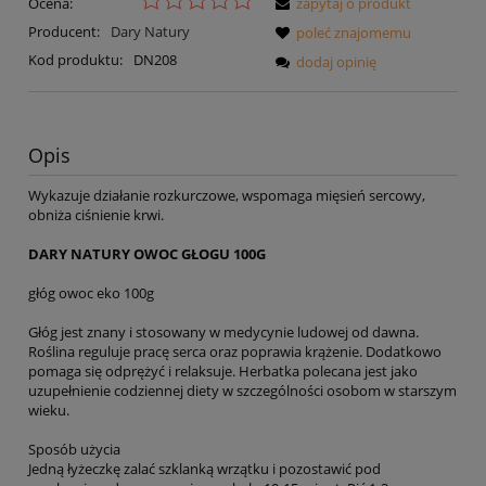
Ocena:
zapytaj o produkt
Producent:
Dary Natury
poleć znajomemu
Kod produktu:
DN208
dodaj opinię
Opis
Wykazuje działanie rozkurczowe, wspomaga mięsień sercowy,
obniża ciśnienie krwi.
DARY NATURY OWOC GŁOGU 100G
głóg owoc eko 100g
Głóg jest znany i stosowany w medycynie ludowej od dawna.
Roślina reguluje pracę serca oraz poprawia krążenie. Dodatkowo
pomaga się odprężyć i relaksuje. Herbatka polecana jest jako
uzupełnienie codziennej diety w szczególności osobom w starszym
wieku.
Sposób użycia
Jedną łyżeczkę zalać szklanką wrzątku i pozostawić pod