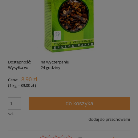
Dostępność:
na wyczerpaniu
Wysyłka w:
24 godziny
8,90 zł
Cena:
(1
kg
=
89,00 zł
)
do koszyka
szt.
dodaj do przechowalni