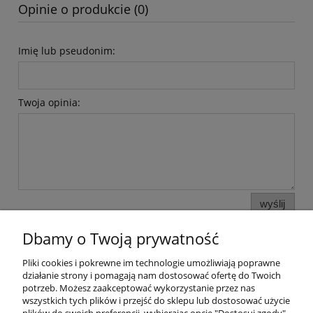
Opinie o produkcie (0)
Imię lub pseudonim:
Twoja opinia:
wyślij
Dbamy o Twoją prywatność
Pliki cookies i pokrewne im technologie umożliwiają poprawne
Pomoc
działanie strony i pomagają nam dostosować ofertę do Twoich
potrzeb. Możesz zaakceptować wykorzystanie przez nas
wszystkich tych plików i przejść do sklepu lub dostosować użycie
Moje konto