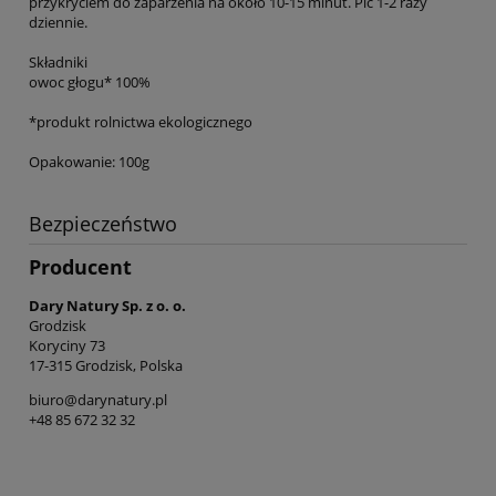
przykryciem do zaparzenia na około 10-15 minut. Pić 1-2 razy
dziennie.
Składniki
owoc głogu* 100%
*produkt rolnictwa ekologicznego
Opakowanie: 100g
Bezpieczeństwo
Producent
Dary Natury Sp. z o. o.
Grodzisk
Koryciny 73
17-315 Grodzisk, Polska
biuro@darynatury.pl
+48 85 672 32 32