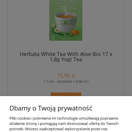
Herbata White Tea With Aloe Bio 17 x
1,8g Yogi Tea
15,90 zł
( 1 szt - saszetka = 0,94 zł )
do koszyka
Dbamy o Twoją prywatność
Pliki cookies i pokrewne im technologie umożliwiają poprawne
Pomoc
działanie strony i pomagają nam dostosować ofertę do Twoich
potrzeb. Możesz zaakceptować wykorzystanie przez nas