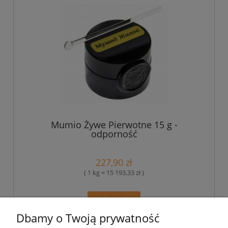
Mumio Żywe Pierwotne 15 g -
odporność
227,90 zł
( 1 kg = 15 193,33 zł )
do koszyka
Dbamy o Twoją prywatność